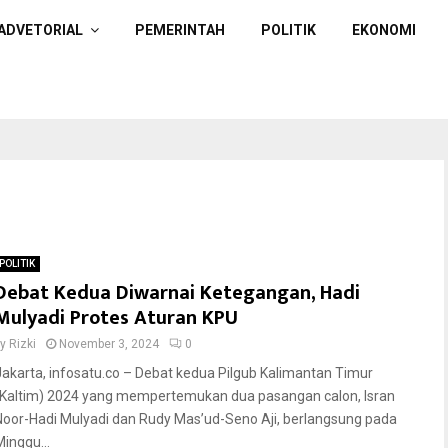
ADVETORIAL
PEMERINTAH
POLITIK
EKONOMI
POLITIK
Debat Kedua Diwarnai Ketegangan, Hadi
Mulyadi Protes Aturan KPU
by
Rizki
November 3, 2024
0
Jakarta, infosatu.co – Debat kedua Pilgub Kalimantan Timur
(Kaltim) 2024 yang mempertemukan dua pasangan calon, Isran
Noor-Hadi Mulyadi dan Rudy Mas’ud-Seno Aji, berlangsung pada
Minggu...