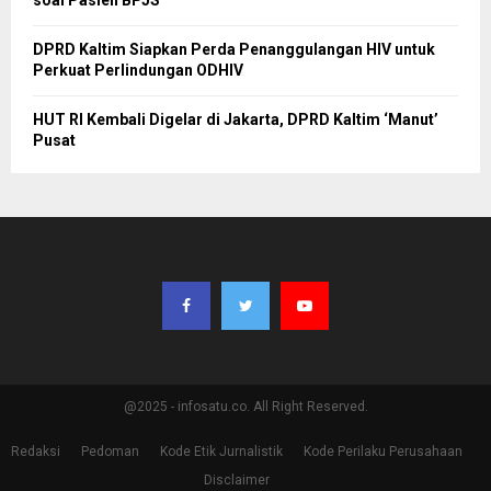
DPRD Kaltim Siapkan Perda Penanggulangan HIV untuk
Perkuat Perlindungan ODHIV
HUT RI Kembali Digelar di Jakarta, DPRD Kaltim ‘Manut’
Pusat
@2025 - infosatu.co. All Right Reserved.
Redaksi
Pedoman
Kode Etik Jurnalistik
Kode Perilaku Perusahaan
Disclaimer