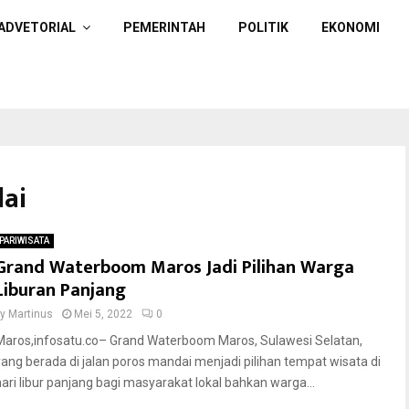
ADVETORIAL
PEMERINTAH
POLITIK
EKONOMI
dai
PARIWISATA
Grand Waterboom Maros Jadi Pilihan Warga
Liburan Panjang
by
Martinus
Mei 5, 2022
0
Maros,infosatu.co– Grand Waterboom Maros, Sulawesi Selatan,
yang berada di jalan poros mandai menjadi pilihan tempat wisata di
hari libur panjang bagi masyarakat lokal bahkan warga...