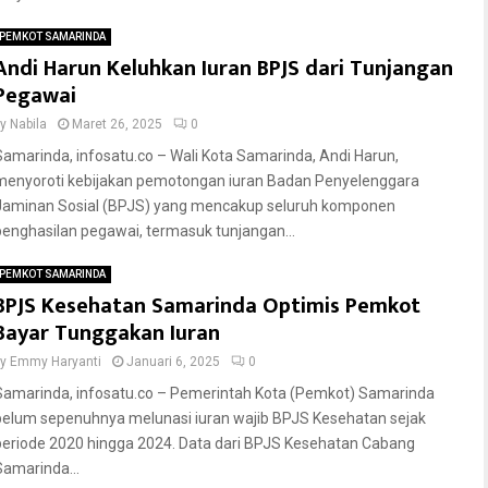
PEMKOT SAMARINDA
Andi Harun Keluhkan Iuran BPJS dari Tunjangan
Pegawai
by
Nabila
Maret 26, 2025
0
Samarinda, infosatu.co – Wali Kota Samarinda, Andi Harun,
menyoroti kebijakan pemotongan iuran Badan Penyelenggara
Jaminan Sosial (BPJS) yang mencakup seluruh komponen
penghasilan pegawai, termasuk tunjangan...
PEMKOT SAMARINDA
BPJS Kesehatan Samarinda Optimis Pemkot
Bayar Tunggakan Iuran
by
Emmy Haryanti
Januari 6, 2025
0
Samarinda, infosatu.co – Pemerintah Kota (Pemkot) Samarinda
belum sepenuhnya melunasi iuran wajib BPJS Kesehatan sejak
periode 2020 hingga 2024. Data dari BPJS Kesehatan Cabang
Samarinda...