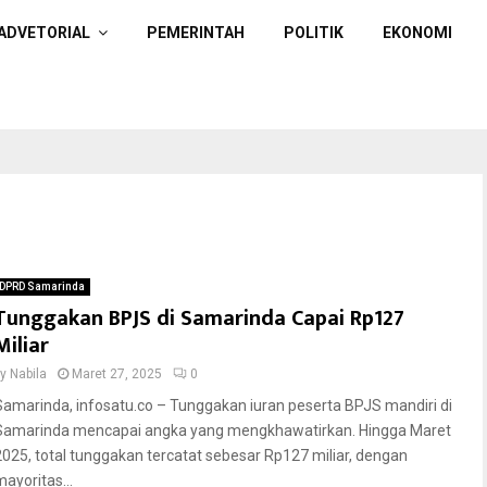
ADVETORIAL
PEMERINTAH
POLITIK
EKONOMI
DPRD Samarinda
Tunggakan BPJS di Samarinda Capai Rp127
Miliar
by
Nabila
Maret 27, 2025
0
Samarinda, infosatu.co – Tunggakan iuran peserta BPJS mandiri di
Samarinda mencapai angka yang mengkhawatirkan. Hingga Maret
2025, total tunggakan tercatat sebesar Rp127 miliar, dengan
mayoritas...