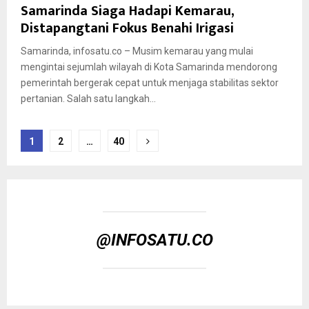
Samarinda Siaga Hadapi Kemarau,
Distapangtani Fokus Benahi Irigasi
Samarinda, infosatu.co – Musim kemarau yang mulai
mengintai sejumlah wilayah di Kota Samarinda mendorong
pemerintah bergerak cepat untuk menjaga stabilitas sektor
pertanian. Salah satu langkah...
Posts
1
2
…
40
pagination
@INFOSATU.CO