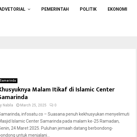
ADVETORIAL
PEMERINTAH
POLITIK
EKONOMI
Samarinda
Khusyuknya Malam Itikaf di Islamic Center
Samarinda
by
Nabila
March 25, 2025
0
Samarinda, infosatu.co – Suasana penuh kekhusyukan menyelimuti
Masjid Islamic Center Samarinda pada malam ke-25 Ramadan,
Senin, 24 Maret 2025. Puluhan jemaah datang berbondong-
bondong untuk menjalani...