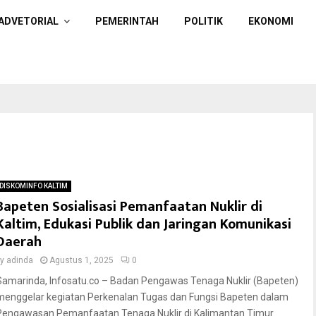
ADVETORIAL
PEMERINTAH
POLITIK
EKONOMI
DISKOMINFO KALTIM
Bapeten Sosialisasi Pemanfaatan Nuklir di
Kaltim, Edukasi Publik dan Jaringan Komunikasi
Daerah
by
adinda
Agustus 1, 2025
0
Samarinda, Infosatu.co – Badan Pengawas Tenaga Nuklir (Bapeten)
menggelar kegiatan Perkenalan Tugas dan Fungsi Bapeten dalam
Pengawasan Pemanfaatan Tenaga Nuklir di Kalimantan Timur