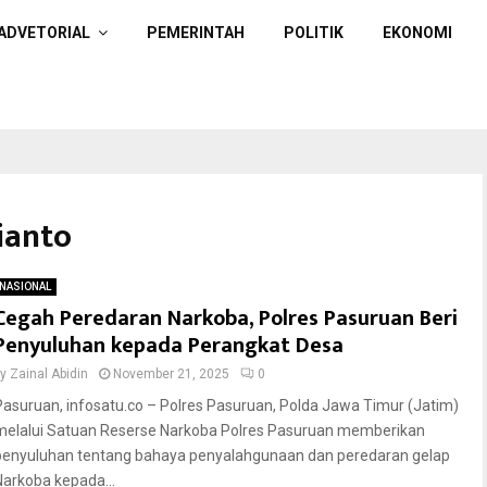
ADVETORIAL
PEMERINTAH
POLITIK
EKONOMI
ianto
NASIONAL
Cegah Peredaran Narkoba, Polres Pasuruan Beri
Penyuluhan kepada Perangkat Desa
by
Zainal Abidin
November 21, 2025
0
Pasuruan, infosatu.co – Polres Pasuruan, Polda Jawa Timur (Jatim)
melalui Satuan Reserse Narkoba Polres Pasuruan memberikan
penyuluhan tentang bahaya penyalahgunaan dan peredaran gelap
Narkoba kepada...