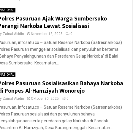
NASIONAL
Polres Pasuruan Ajak Warga Sumbersuko
Perangi Narkoba Lewat Sosialisasi
by
Zainal Abidin
November 13, 2025
0
Pasuruan, infosatu.co – Satuan Reserse Narkoba (Satresnarkoba)
Polres Pasuruan menggelar sosialisasi dan penyuluhan bertema
‘Bahaya Penyalahgunaan dan Peredaran Gelap Narkoba’ di Balai
Desa Sumbersuko, Kecamatan...
NASIONAL
Polres Pasuruan Sosialisasikan Bahaya Narkoba
di Ponpes Al-Hamziyah Wonorejo
by
Zainal Abidin
Oktober 30, 2025
0
Pasuruan, infosatu.co – Satuan Reserse Narkoba (Satresnarkoba)
Polres Pasuruan sosialisasi dan penyuluhan bahaya
penyalahgunaan serta peredaran gelap Narkoba di Pondok
Pesantren Al-Hamziyah, Desa Karangmenggah, Kecamatan...