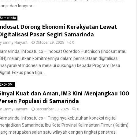
anjir dan longsor...
Samarinda
Indosat Dorong Ekonomi Kerakyatan Lewat
Digitalisasi Pasar Segiri Samarinda
by
Emmy Haryanti
Oktober 29, 2025
0
Samarinda, infosatu.co – Indosat Ooredoo Hutchison (Indosat atau
IOH) melanjutkan komitmennya dalam pemerataan digitalisasi
masyarakat Indonesia melalui dukungan kepada Program Desa
igital. Fokus pada tiga...
EKONOMI
Sinyal Kuat dan Aman, IM3 Kini Menjangkau 100
Persen Populasi di Samarinda
by
Emmy Haryanti
September 30, 2025
0
Samarinda, infosatu.co – Tingginya kebutuhan koneksi digital
menjadikan Samarinda, Ibu Kota Provinsi Kalimantan Timur (Kaltim)
yang merupakan salah satu wilayah dengan tingkat penetrasi