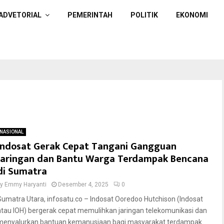
ADVETORIAL
PEMERINTAH
POLITIK
EKONOMI
NASIONAL
Indosat Gerak Cepat Tangani Gangguan
Jaringan dan Bantu Warga Terdampak Bencana
di Sumatra
by
Emmy Haryanti
Desember 4, 2025
0
Sumatra Utara, infosatu.co – Indosat Ooredoo Hutchison (Indosat
atau IOH) bergerak cepat memulihkan jaringan telekomunikasi dan
menyalurkan bantuan kemanusiaan bagi masyarakat terdampak