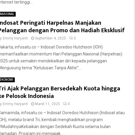
nternet tertinggi...
NASIONAL
Indosat Peringati Harpelnas Manjakan
Pelanggan dengan Promo dan Hadiah Eksklusif
by
Emmy Haryanti
September 4, 2025
0
Jakarta, infosatu.co – Indosat Ooredoo Hutchison (IOH)
memanfaatkan momentum Hari Pelanggan Nasional (Harpelnas)
2025 untuk semakin mendekatkan diri kepada pelanggan.
Mengusung tema “Ketulusan Tanpa Akhir”...
EKONOMI
Tri Ajak Pelanggan Bersedekah Kuota hingga
ke Pelosok Indonesia
by
Emmy Haryanti
Maret 11, 2025
0
Samarinda, infosatu.co – Indosat Ooredoo Hutchison (Indosat atau
IOH), melalui brand Tri, kembali menghadirkan program
#MudahnyaKebaikan dengan Sedekah Kuota selama bulan
Ramadan. Program ini mengajak...