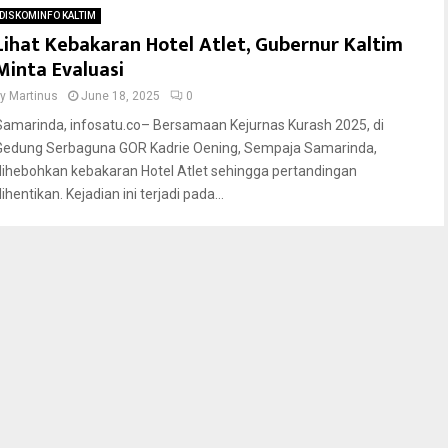
DISKOMINFO KALTIM
Lihat Kebakaran Hotel Atlet, Gubernur Kaltim
Minta Evaluasi
by
Martinus
June 18, 2025
0
Samarinda, infosatu.co– Bersamaan Kejurnas Kurash 2025, di
Gedung Serbaguna GOR Kadrie Oening, Sempaja Samarinda,
dihebohkan kebakaran Hotel Atlet sehingga pertandingan
ihentikan. Kejadian ini terjadi pada...