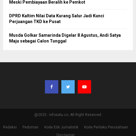
Meski Pembiayaan Beralih ke Pemkot
DPRD Kaltim Nilai Data Kurang Salur Jadi Kunci
Perjuangan TKD ke Pusat
Musda Golkar Samarinda Digelar 8 Agustus, Andi Satya
Maju sebagai Calon Tunggal
@2025 - infosatu.co. All Right Reserved.
Redaksi
Pedoman
Kode Etik Jurnalistik
Kode Perilaku Perusahaan
Disclaimer