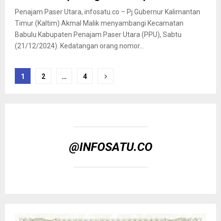
Penajam Paser Utara, infosatu.co – Pj Gubernur Kalimantan
Timur (Kaltim) Akmal Malik menyambangi Kecamatan
Babulu Kabupaten Penajam Paser Utara (PPU), Sabtu
(21/12/2024). Kedatangan orang nomor...
Paginasi
1
2
…
4
pos
@INFOSATU.CO