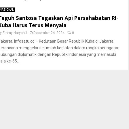
NASIONAL
Teguh Santosa Tegaskan Api Persahabatan RI-
Kuba Harus Terus Menyala
by
Emmy Haryanti
December 24, 2024
0
Jakarta, infosatu.co – Kedutaan Besar Republik Kuba di Jakarta
berencana menggelar sejumlah kegiatan dalam rangka peringatan
hubungan diplomatik dengan Republik Indonesia yang memasuki
sia ke-65...