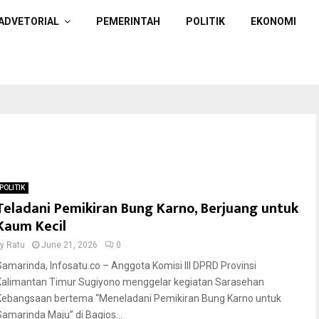
ADVETORIAL
PEMERINTAH
POLITIK
EKONOMI
POLITIK
Teladani Pemikiran Bung Karno, Berjuang untuk
Kaum Kecil
by
Ratu
June 21, 2026
0
Samarinda, Infosatu.co – Anggota Komisi III DPRD Provinsi
Kalimantan Timur Sugiyono menggelar kegiatan Sarasehan
Kebangsaan bertema “Meneladani Pemikiran Bung Karno untuk
Samarinda Maju” di Bagios...