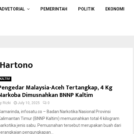
ADVETORIAL
PEMERINTAH
POLITIK
EKONOMI
y Hartono
KALTIM
Pengedar Malaysia-Aceh Tertangkap, 4 Kg
Narkoba Dimusnahkan BNNP Kaltim
by
Rizki
July 10, 2025
0
Samarinda, infosatu.co – Badan Narkotika Nasional Provinsi
Kalimantan Timur (BNNP Kaltim) memusnahkan total 4 kilogram
narkotika jenis sabu. Pemusnahan tersebut merupakan buah dari
serangkaian pengungkapan...