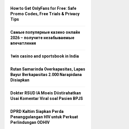
How to Get OnlyFans for Free: Safe
Promo Codes, Free Trials & Privacy
Tips
Самые популярные казино онлайн
2026 – получите незабываемые
впечатления
1win casino and sportsbook in India
Rutan Samarinda Overkapasitas, Lapas
Bayur Berkapasitas 2.000 Narapidana
Disiapkan
Dokter RSUD IA Moeis Diistirahatkan
Usai Komentar Viral soal Pasien BPJS
DPRD Kaltim Siapkan Perda
Penanggulangan HIV untuk Perkuat
Perlindungan ODHIV