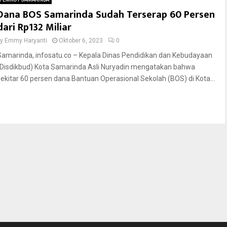
Dana BOS Samarinda Sudah Terserap 60 Persen
dari Rp132 Miliar
by
Emmy Haryanti
Oktober 6, 2023
0
Samarinda, infosatu.co – Kepala Dinas Pendidikan dan Kebudayaan
(Disdikbud) Kota Samarinda Asli Nuryadin mengatakan bahwa
sekitar 60 persen dana Bantuan Operasional Sekolah (BOS) di Kota...