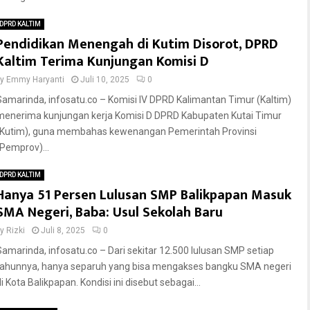
DPRD KALTIM
Pendidikan Menengah di Kutim Disorot, DPRD
Kaltim Terima Kunjungan Komisi D
by
Emmy Haryanti
Juli 10, 2025
0
Samarinda, infosatu.co – Komisi IV DPRD Kalimantan Timur (Kaltim)
menerima kunjungan kerja Komisi D DPRD Kabupaten Kutai Timur
(Kutim), guna membahas kewenangan Pemerintah Provinsi
(Pemprov)...
DPRD KALTIM
Hanya 51 Persen Lulusan SMP Balikpapan Masuk
SMA Negeri, Baba: Usul Sekolah Baru
by
Rizki
Juli 8, 2025
0
Samarinda, infosatu.co – Dari sekitar 12.500 lulusan SMP setiap
tahunnya, hanya separuh yang bisa mengakses bangku SMA negeri
i Kota Balikpapan. Kondisi ini disebut sebagai...