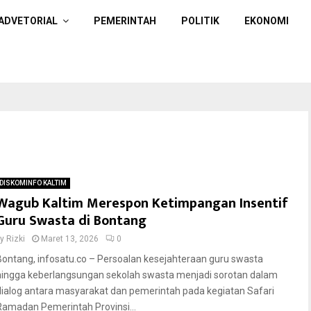
ADVETORIAL
PEMERINTAH
POLITIK
EKONOMI
DISKOMINFO KALTIM
Wagub Kaltim Merespon Ketimpangan Insentif
Guru Swasta di Bontang
by
Rizki
Maret 13, 2026
0
Bontang, infosatu.co – Persoalan kesejahteraan guru swasta
hingga keberlangsungan sekolah swasta menjadi sorotan dalam
dialog antara masyarakat dan pemerintah pada kegiatan Safari
Ramadan Pemerintah Provinsi...