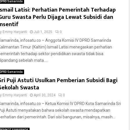
DPRD Samarinda
Ismail Latisi: Perhatian Pemerintah Terhadap
Guru Swasta Perlu Dijaga Lewat Subsidi dan
Insentif
by
Emmy Haryanti
Juli 1, 2025
0
Samarinda, infosatu.co – Anggota Komisi IV DPRD Samarinda
Kalimantan Timur (Kaltim) Ismail Latisi menegaskan perhatian
pemerintah terhadap sektor pendidikan swasta tidak bisa
dipandang sebelah mata....
DPRD Samarinda
Sri Puji Astuti Usulkan Pemberian Subsidi Bagi
Sekolah Swasta
by
Emmy Haryanti
April 30, 2024
0
Samarinda, infosatu.co – Ketua Komisi IV DPRD Kota Samarinda Sri
Puji Astuti menyatakan bahwa sekolah swasta mendapatkan
perhatian dari pemerintah. Dari sisi bangunan, misalnya, masih...
PEMKOT SAMARINDA