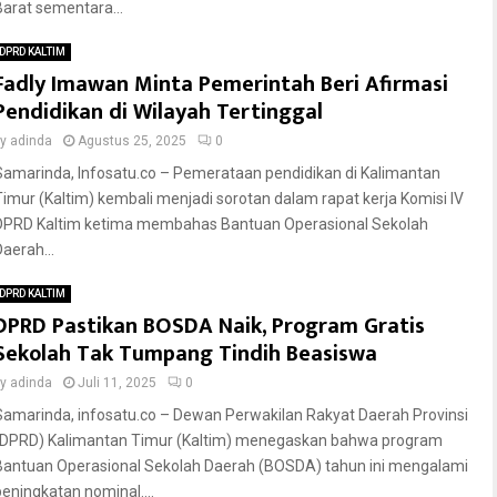
Barat sementara...
DPRD KALTIM
Fadly Imawan Minta Pemerintah Beri Afirmasi
Pendidikan di Wilayah Tertinggal
by
adinda
Agustus 25, 2025
0
Samarinda, Infosatu.co – Pemerataan pendidikan di Kalimantan
Timur (Kaltim) kembali menjadi sorotan dalam rapat kerja Komisi IV
DPRD Kaltim ketima membahas Bantuan Operasional Sekolah
Daerah...
DPRD KALTIM
DPRD Pastikan BOSDA Naik, Program Gratis
Sekolah Tak Tumpang Tindih Beasiswa
by
adinda
Juli 11, 2025
0
Samarinda, infosatu.co – Dewan Perwakilan Rakyat Daerah Provinsi
(DPRD) Kalimantan Timur (Kaltim) menegaskan bahwa program
Bantuan Operasional Sekolah Daerah (BOSDA) tahun ini mengalami
peningkatan nominal....