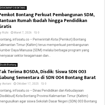
DISKOMINFO BONTANG
Pemkot Bontang Perkuat Pembangunan SDM,
Bantuan Rumah Ibadah hingga Pendidikan
Gratis
by
Rizki
Maret 7, 2026
0
Bontang, infosatu.co – Pemerintah Kota (Pemkot) Bontang
Kalimantan Timur (Kaltim) terus memperkuat pembangunan
Sumber Daya Manusia (SDM) melalui berbagai program yang
menyasar sektor keagamaan dan...
Disdik Bontang
Tak Terima BOSDA, Disdik: Siswa SDN 003
Gabung Sementara di SDN 004 Bontang Barat
by
Asriani
Oktober 17, 2025
0
Bontang, infosatu.co – Dinas Pendidikan dan Kebudayaan
(Disdikbud) Kota Bontang Provinsi Kalimantan Timur (Kaltim)
mengusulkan agar siswa Sekolah Dasar Negeri (SDN) 003 Bontang