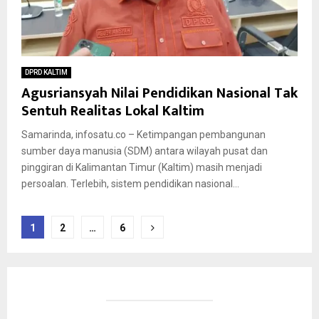
DPRD KALTIM
Agusriansyah Nilai Pendidikan Nasional Tak
Sentuh Realitas Lokal Kaltim
Samarinda, infosatu.co – Ketimpangan pembangunan
sumber daya manusia (SDM) antara wilayah pusat dan
pinggiran di Kalimantan Timur (Kaltim) masih menjadi
persoalan. Terlebih, sistem pendidikan nasional...
Paginasi
1
2
…
6
pos