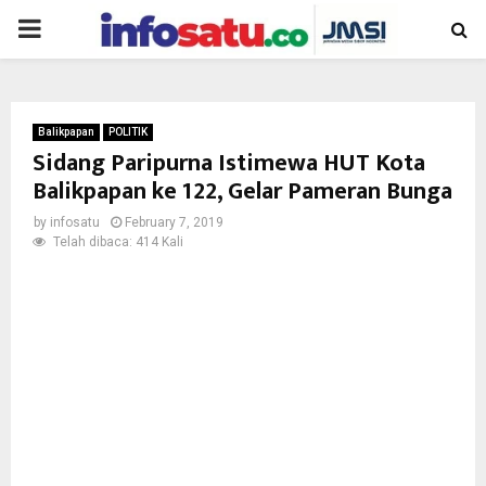
PRIMARY
MENU
Balikpapan
POLITIK
Sidang Paripurna Istimewa HUT Kota
Balikpapan ke 122, Gelar Pameran Bunga
by
infosatu
February 7, 2019
Telah dibaca: 414 Kali