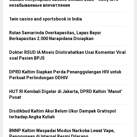
незабываемые впечатления
1win casino and sportsbook in India
Rutan Samarinda Overkapasitas, Lapas Bayur
Berkapasitas 2.000 Narapidana Disiapkan
Dokter RSUD IA Moeis Diistirahatkan Usai Komentar Viral
soal Pasien BPJS
DPRD Kaltim Siapkan Perda Penanggulangan HIV untuk
Perkuat Perlindungan ODHIV
HUT RI Kembali Digelar di Jakarta, DPRD Kaltim ‘Manut’
Pusat
Disdikbud Kaltim Akui Belum Ukur Dampak Gratispol
terhadap Angka Kuliah
BNNP Kaltim Waspadai Modus Narkoba Lewat Vape,
Penggunaan di Internal Resmi Dilarang