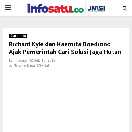
PRIMARY
MENU
Samarinda
Richard Kyle dan Kaemita Boediono
Ajak Pemerintah Cari Solusi Jaga Hutan
by
infosatu
July 13, 2019
Telah dibaca: 359 Kali