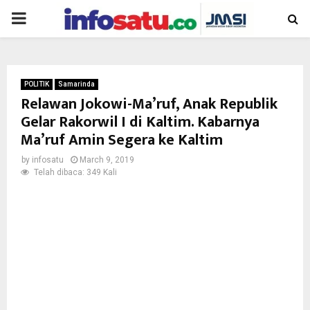
PRIMARY
MENU
POLITIK
Samarinda
Relawan Jokowi-Ma’ruf, Anak Republik
Gelar Rakorwil I di Kaltim. Kabarnya
Ma’ruf Amin Segera ke Kaltim
by
infosatu
March 9, 2019
Telah dibaca: 349 Kali