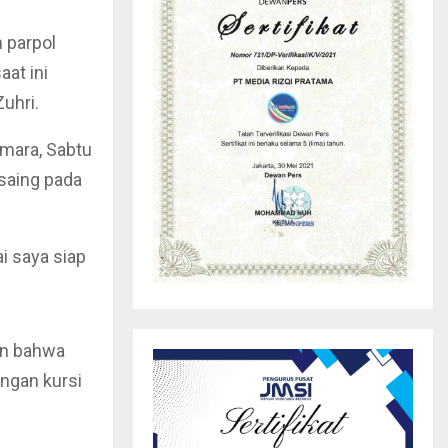
 parpol
at ini
uhri.
amara, Sabtu
saing pada
i saya siap
an bahwa
ongan kursi