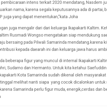
a pembicaraan intens terkait 2020 mendatang, Nasdem j
arkan nama, karena segala keputusannya ada di partai, 
P juga yang dapat menentukan,”kata Joha
gan juga mengalir dari dari keluarga Ikapakarti Kaltim. Ke
 Kaltim Rusmadi Wongso mengatakan siap mendukung sa
maju bersaing pada Pilwali Samarinda mendatang.karena ki
tribusi kepada daearah ini dan keluarga jawa harus ambi
a beberapa figur yang muncul di internal Ikapakarti Kalti
hri, Sudarno dan Hermanto. Untuk kita ketahui Saefuddin
Ikapakarti Kota Samarinda sudah dikenal oleh masyarakat
tinggal melihat nanti siapa yang cocok dicalonkan unt
karena Samarinda perlu figur muda, energik,cerdas dan be
a