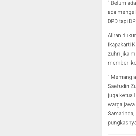
” Belum ad
ada mengelu
DPD tapi DP
Aliran dukun
Ikapakarti
zuhri jika 
memberi kon
” Memang ad
Saefudin Zu
juga ketua 
warga jawa 
Samarinda, 
pungkasny