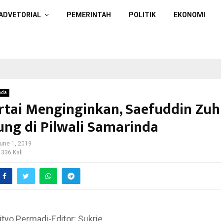
ADVETORIAL
PEMERINTAH
POLITIK
EKONOMI
nda
artai Menginginkan, Saefuddin Zuh
ung di Pilwali Samarinda
une 1, 2019
 336 Kali
ityo Permadi-Editor: Sukrie