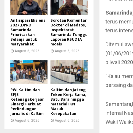
Samarinda,
Antisipasi Efisiensi
Sorotan Komentar
terus memun
2027, DPRD
Dokter di Medsos,
Samarinda
Inspektorat
terus inten
Prioritaskan
Samarinda Tunggu
Belanja untuk
Laporan RSUD IA
Masyarakat
Moeis
Ditemui awa
August 6, 2026
August 6, 2026
(01/06/2019
pilwali 202
“Kalau mem
bersaing da
PWI Kaltim dan
Kaltim dan Jateng
BPJS
Teken Kerja Sama,
Ketenagakerjaan
Batu Bara hingga
Sinergi Perkuat
Material IKN
Sementara,
Perlindungan
Masuk
internal Na
Jurnalis di Kaltim
Kesepakatan
August 6, 2026
August 6, 2026
Wakil Walik