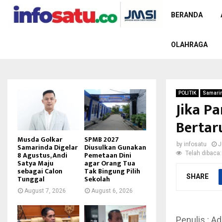
BERANDA
OLAHRAGA
POLITIK
Samari
Jika P
Bertar
Musda Golkar
SPMB 2027
by
infosatu
J
Samarinda Digelar
Diusulkan Gunakan
Telah dibaca:
8 Agustus, Andi
Pemetaan Dini
Satya Maju
agar Orang Tua
sebagai Calon
Tak Bingung Pilih
SHARE
Tunggal
Sekolah
August 7, 2026
August 6, 2026
Penulis : Ad