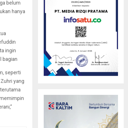
uga belum
bukan hanya
tua
efuddin
ta ingin
l bagian
m, seperti
 Zuhri yang
 terutama
uk memimpin
rani,”