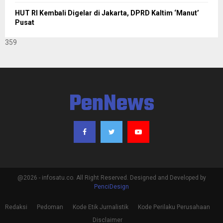
HUT RI Kembali Digelar di Jakarta, DPRD Kaltim ‘Manut’
Pusat
359
PenNews
@2026 - infosatu.co. All Right Reserved. Designed and Developed by
PenciDesign
Redaksi
Pedoman
Kode Etik Jurnalistik
Kode Perilaku Perusahaan
Disclaimer