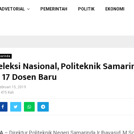
ADVETORIAL
PEMERINTAH
POLITIK
EKONOMI
arinda
eleksi Nasional, Politeknik Samar
 17 Dosen Baru
ebruari 15, 2019
 475 Kali
A
– Direktur Politeknik Negeri Samarinda Ir.Ibayasid, M.Sc