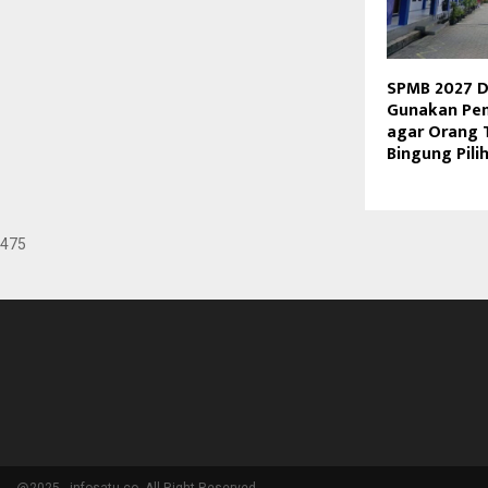
SPMB 2027 D
Gunakan Pem
agar Orang 
Bingung Pili
475
@2025 - infosatu.co. All Right Reserved.