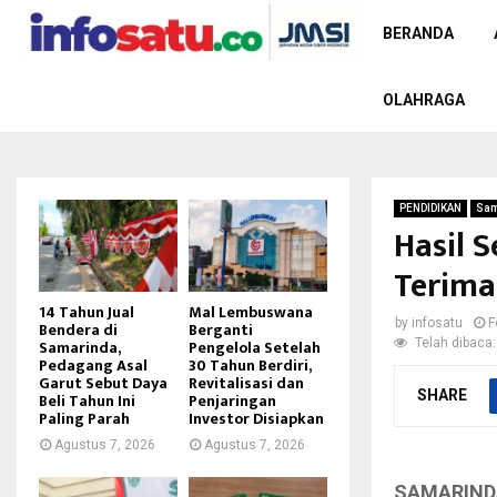
BERANDA
OLAHRAGA
PENDIDIKAN
Sam
Hasil S
Terima
14 Tahun Jual
Mal Lembuswana
by
infosatu
F
Bendera di
Berganti
Telah dibaca:
Samarinda,
Pengelola Setelah
Pedagang Asal
30 Tahun Berdiri,
Garut Sebut Daya
Revitalisasi dan
SHARE
Beli Tahun Ini
Penjaringan
Paling Parah
Investor Disiapkan
Agustus 7, 2026
Agustus 7, 2026
SAMARIND