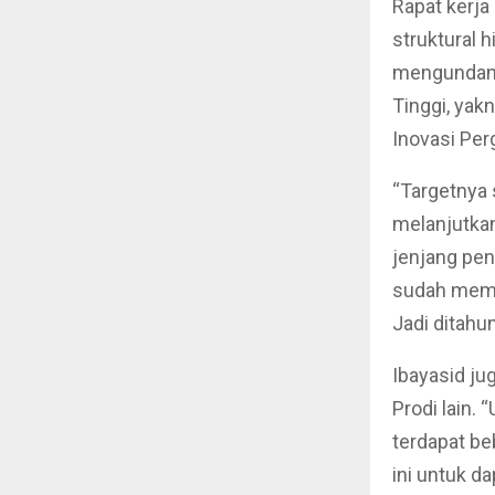
Rapat kerja 
struktural 
mengundang
Tinggi, yak
Inovasi Perg
“Targetnya 
melanjutkan
jenjang pen
sudah meme
Jadi ditahu
Ibayasid ju
Prodi lain.
terdapat be
ini untuk d