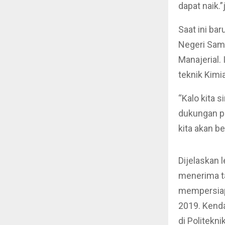
dapat naik.”
Saat ini ba
Negeri Sama
Manajerial.
teknik Kimi
“Kalo kita 
dukungan pi
kita akan b
Dijelaskan l
menerima ta
mempersiap
2019. Kenda
di Politekn