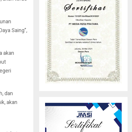
hunan
Daya Saing”,
a akan
but
egeri
h, dan
ik, akan