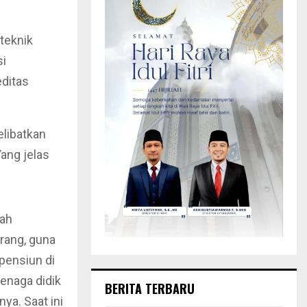
iteknik
si
editas
elibatkan
Yang jelas
lah
rang, guna
pensiun di
tenaga didik
BERITA TERBARU
ya. Saat ini