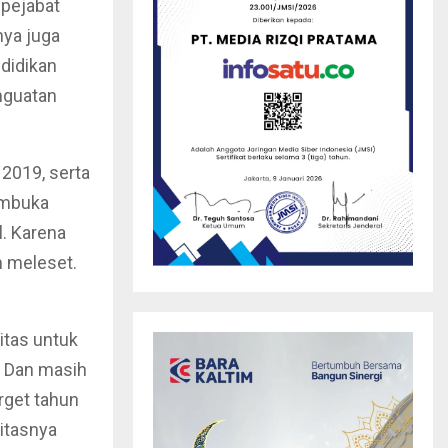
 pejabat
nya juga
didikan
nguatan
 2019, serta
membuka
l. Karena
 meleset.
itas untuk
. Dan masih
rget tahun
ditasnya