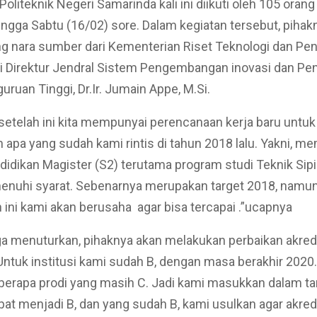
Politeknik Negeri Samarinda kali ini diikuti oleh 105 orang
hingga Sabtu (16/02) sore. Dalam kegiatan tersebut, pihak
 nara sumber dari Kementerian Riset Teknologi dan Pen
ni Direktur Jendral Sistem Pengembangan inovasi dan Pe
uruan Tinggi, Dr.Ir. Jumain Appe, M.Si.
setelah ini kita mempunyai perencanaan kerja baru untuk
 apa yang sudah kami rintis di tahun 2018 lalu. Yakni, 
didikan Magister (S2) terutama program studi Teknik Sipi
nuhi syarat. Sebenarnya merupakan target 2018, namun
n ini kami akan berusaha agar bisa tercapai .”ucapnya
ga menuturkan, pihaknya akan melakukan perbaikan akred
 “Untuk institusi kami sudah B, dengan masa berakhir 2020
berapa prodi yang masih C. Jadi kami masukkan dalam ta
apat menjadi B, dan yang sudah B, kami usulkan agar akre