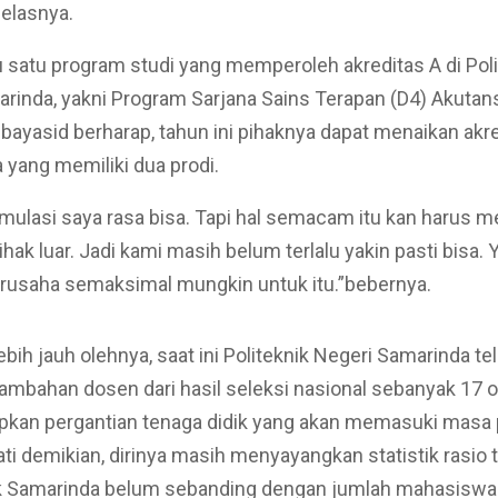
jelasnya.
ru satu program studi yang memperoleh akreditas A di Pol
rinda, yakni Program Sarjana Sains Terapan (D4) Akutan
 Ibayasid berharap, tahun ini pihaknya dapat menaikan akr
a yang memiliki dua prodi.
simulasi saya rasa bisa. Tapi hal semacam itu kan harus m
hak luar. Jadi kami masih belum terlalu yakin pasti bisa. 
erusaha semaksimal mungkin untuk itu.”bebernya.
ebih jauh olehnya, saat ini Politeknik Negeri Samarinda te
mbahan dosen dari hasil seleksi nasional sebanyak 17 o
kan pergantian tenaga didik yang akan memasuki masa 
ti demikian, dirinya masih menyayangkan statistik rasio 
ik Samarinda belum sebanding dengan jumlah mahasiswan