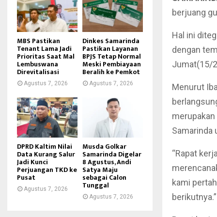
berjuang gu
Hal ini dit
MBS Pastikan
Dinkes Samarinda
Tenant Lama Jadi
Pastikan Layanan
dengan tema
Prioritas Saat Mal
BPJS Tetap Normal
Lembuswana
Meski Pembiayaan
Jumat(15/2/
Direvitalisasi
Beralih ke Pemkot
Agustus 7, 2026
Agustus 7, 2026
Menurut Iba
berlangsung
merupakan a
Samarinda u
DPRD Kaltim Nilai
Musda Golkar
“Rapat kerj
Data Kurang Salur
Samarinda Digelar
Jadi Kunci
8 Agustus, Andi
merencanaka
Perjuangan TKD ke
Satya Maju
Pusat
sebagai Calon
kami pertah
Tunggal
Agustus 7, 2026
berikutnya.
Agustus 7, 2026