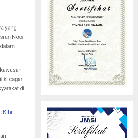
wa yang
Isran Noor
 dalam
i kawasan
liki cagar
yarakat di
 Kita
aan