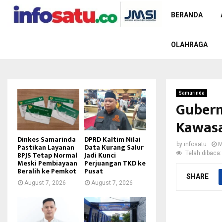
BERANDA
OLAHRAGA
Samarinda
Gubern
Kawasa
Dinkes Samarinda
DPRD Kaltim Nilai
by
infosatu
M
Pastikan Layanan
Data Kurang Salur
Telah dibaca:
BPJS Tetap Normal
Jadi Kunci
Meski Pembiayaan
Perjuangan TKD ke
Beralih ke Pemkot
Pusat
SHARE
August 7, 2026
August 7, 2026