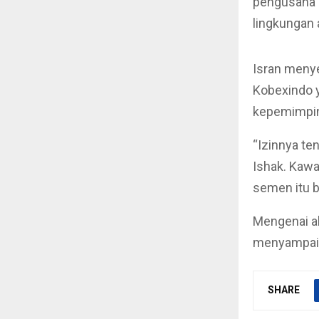
pengusaha 
lingkungan 
Isran meny
Kobexindo y
kepemimpin
“Izinnya te
Ishak. Kawa
semen itu bu
Mengenai ak
menyampaik
SHARE