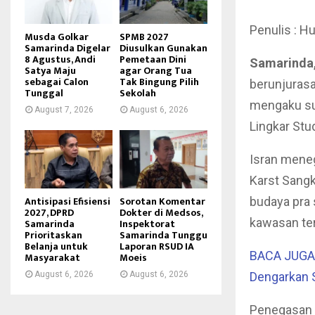
Penulis : H
Musda Golkar
SPMB 2027
Samarinda Digelar
Diusulkan Gunakan
8 Agustus, Andi
Pemetaan Dini
Samarinda,
Satya Maju
agar Orang Tua
sebagai Calon
Tak Bingung Pilih
berunjurasa
Tunggal
Sekolah
mengaku su
August 7, 2026
August 6, 2026
Lingkar Stu
Isran mene
Karst Sangk
Antisipasi Efisiensi
Sorotan Komentar
budaya pra 
2027, DPRD
Dokter di Medsos,
kawasan te
Samarinda
Inspektorat
Prioritaskan
Samarinda Tunggu
Belanja untuk
Laporan RSUD IA
BACA JUGA :
Masyarakat
Moeis
August 6, 2026
August 6, 2026
Dengarkan 
Penegasan 