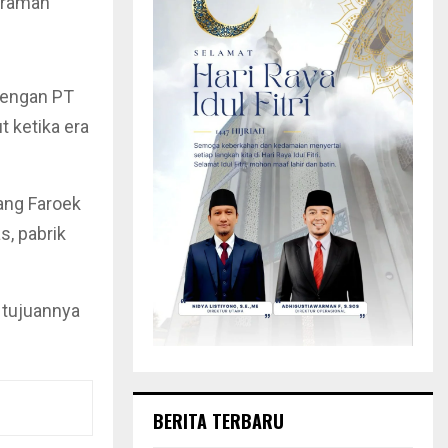
 ramah
dengan PT
t ketika era
ang Faroek
s, pabrik
 tujuannya
BERITA TERBARU