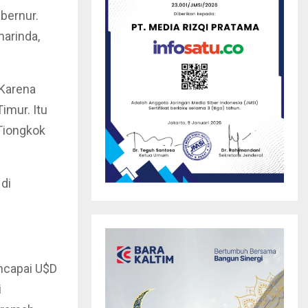
bernur.
arinda,
Karena
imur. Itu
Tiongkok
 di
ncapai U$D
i