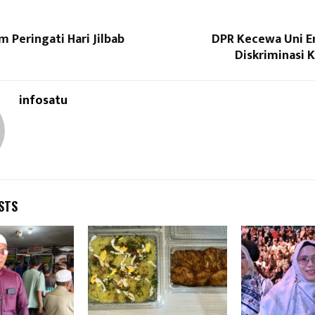
 Peringati Hari Jilbab
DPR Kecewa Uni Er
Diskriminasi 
infosatu
STS