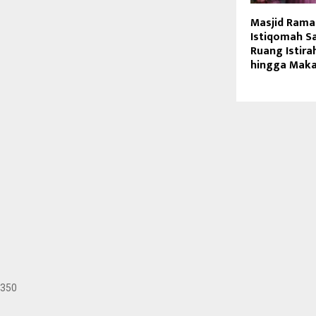
Masjid Ramah
Istiqomah S
Ruang Istira
hingga Maka
350