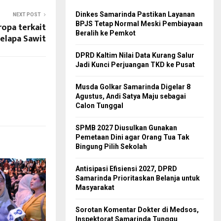
Dinkes Samarinda Pastikan Layanan
NEXT POST
BPJS Tetap Normal Meski Pembiayaan
opa terkait
Beralih ke Pemkot
Kelapa Sawit
DPRD Kaltim Nilai Data Kurang Salur
Jadi Kunci Perjuangan TKD ke Pusat
Musda Golkar Samarinda Digelar 8
Agustus, Andi Satya Maju sebagai
Calon Tunggal
SPMB 2027 Diusulkan Gunakan
Pemetaan Dini agar Orang Tua Tak
Bingung Pilih Sekolah
Antisipasi Efisiensi 2027, DPRD
Samarinda Prioritaskan Belanja untuk
Masyarakat
Sorotan Komentar Dokter di Medsos,
Inspektorat Samarinda Tunggu