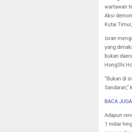
wartawan te
Aksi demons
Kutai Timur
Isran meng
yang dimaks
bukan daera
HongShi Ho
“Bukan di s
Sandaran,” k
BACA JUGA 
Adapun ren
1 miliar hin