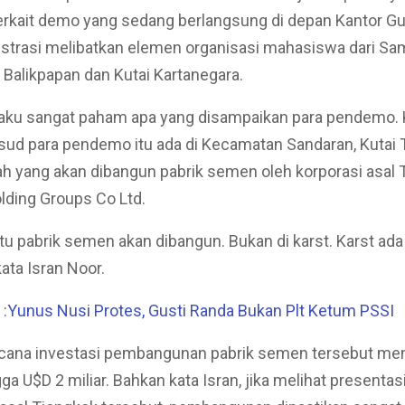
rkait demo yang sedang berlangsung di depan Kantor Gu
trasi melibatkan elemen organisasi mahasiswa dari Sam
, Balikpapan dan Kutai Kartanegara.
aku sangat paham apa yang disampaikan para pendemo. 
ud para pendemo itu ada di Kecamatan Sandaran, Kutai T
h yang akan dibangun pabrik semen oleh korporasi asal 
lding Groups Co Ltd.
itu pabrik semen akan dibangun. Bukan di karst. Karst ada
ata Isran Noor.
:Yunus Nusi Protes, Gusti Randa Bukan Plt Ketum PSSI
cana investasi pembangunan pabrik semen tersebut me
gga U$D 2 miliar. Bahkan kata Isran, jika melihat presentas