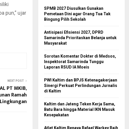
liki
SPMB 2027 Diusulkan Gunakan
 pun,” ujar
Pemetaan Dini agar Orang Tua Tak
Bingung Pilih Sekolah
Antisipasi Efisiensi 2027, DPRD
Samarinda Prioritaskan Belanja untuk
Masyarakat
Sorotan Komentar Dokter di Medsos,
Inspektorat Samarinda Tunggu
Laporan RSUD IA Moeis
PWI Kaltim dan BPJS Ketenagakerjaan
NEXT POST
Sinergi Perkuat Perlindungan Jurnalis
AL PT MKIB,
di Kaltim
unan Ramah
Lingkungan
Kaltim dan Jateng Teken Kerja Sama,
Batu Bara hingga Material IKN Masuk
Kesepakatan
Atlet Kaltim Benaya Rafael Warkey Raih