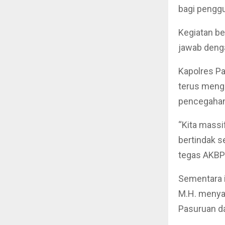
bagi pengg
Kegiatan ber
jawab denga
Kapolres Pa
terus mengg
pencegahan 
“Kita massif
bertindak s
tegas AKBP 
Sementara i
M.H. menya
Pasuruan da