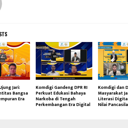
STS
Ujung Jari:
Komdigi Gandeng DPR RI
Komdigi dan D
ntitas Bangsa
Perkuat Edukasi Bahaya
Masyarakat Ja
empuran Era
Narkoba di Tengah
Literasi Digit
Perkembangan Era Digital
Nilai Pancasila