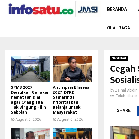
BERANDA
OLAHRAGA
NASIONAL
Cegah 
Sosial
SPMB 2027
Antisipasi Efisiensi
by
Zainal Abidin
Diusulkan Gunakan
2027, DPRD
Telah dibaca:
Pemetaan Dini
Samarinda
agar Orang Tua
Prioritaskan
Tak Bingung Pilih
Belanja untuk
SHARE
Sekolah
Masyarakat
August 6, 2026
August 6, 2026