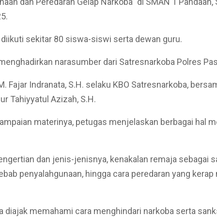
naan dan Peredaran Gelap Narkoba” di SMAN 1 Pandaan, 
5.
 diikuti sekitar 80 siswa-siswi serta dewan guru.
 menghadirkan narasumber dari Satresnarkoba Polres Pa
M. Fajar Indranata, S.H. selaku KBO Satresnarkoba, bersa
r Tahiyyatul Azizah, S.H.
ampaian materinya, petugas menjelaskan berbagai hal 
pengertian dan jenis-jenisnya, kenakalan remaja sebagai s
ebab penyalahgunaan, hingga cara peredaran yang kerap
ga diajak memahami cara menghindari narkoba serta san