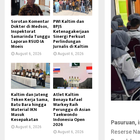
Sorotan Komentar
PWI Kaltim dan
Dokter di Medsos,
BPJS
Inspektorat
Ketenagakerjaan
Samarinda Tunggu
Sinergi Perkuat
Laporan RSUD IA
Perlindungan
Moeis
Jurnalis di Kaltim
August 6, 2026
August 6, 2026
Kaltim dan Jateng
Atlet Kaltim
Teken Kerja Sama,
Benaya Rafael
Batu Bara hingga
Warkey Raih
Material IKN
Perunggu di Asian
Masuk
Taekwondo
Kesepakatan
Indonesia Open
Pasuruan, 
2026
August 6, 2026
Reserse Na
August 6, 2026