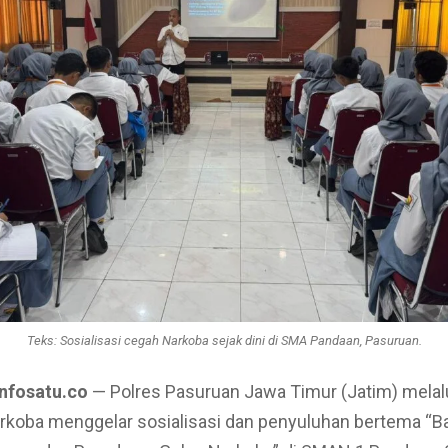
Teks: Sosialisasi cegah Narkoba sejak dini di SMA Pandaan, Pasuruan.
infosatu.co
— Polres Pasuruan Jawa Timur (Jatim) melal
rkoba menggelar sosialisasi dan penyuluhan bertema “B