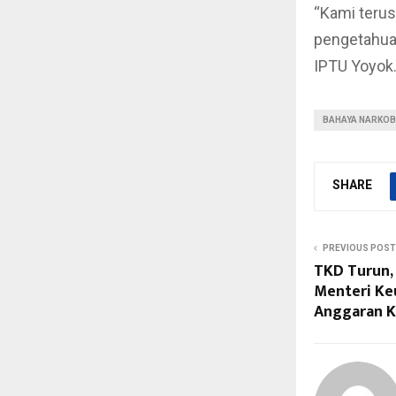
“Kami teru
pengetahuan
IPTU Yoyok
BAHAYA NARKO
SHARE
PREVIOUS POST
TKD Turun,
Menteri Ke
Anggaran K