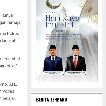
i tanya
gan remaja.
ran Polres
i langkah
n terlambat
arkotika,”
to, S.H.,
 Polres
pelajar.
BERITA TERBARU