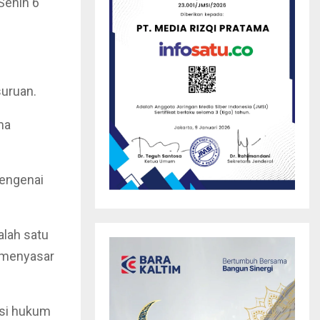
Senin 6
suruan.
ma
mengenai
alah satu
 menyasar
ksi hukum