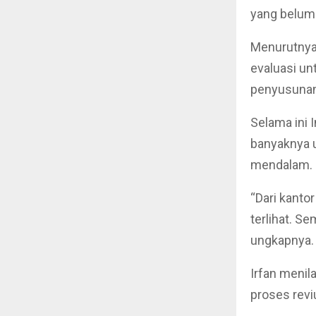
yang belum t
Menurutnya,
evaluasi u
penyusunan
Selama ini 
banyaknya u
mendalam.
“Dari kanto
terlihat. S
ungkapnya.
Irfan menil
proses revi