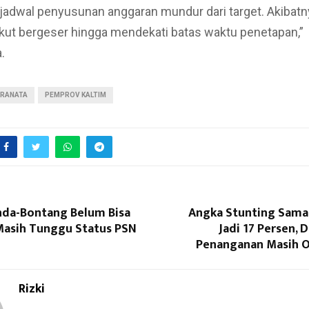
i jadwal penyusunan anggaran mundur dari target. Akibat
ikut bergeser hingga mendekati batas waktu penetapan,”
.
PRANATA
PEMPROV KALTIM
nda-Bontang Belum Bisa
Angka Stunting Sama
Masih Tunggu Status PSN
Jadi 17 Persen, 
Penanganan Masih O
Rizki