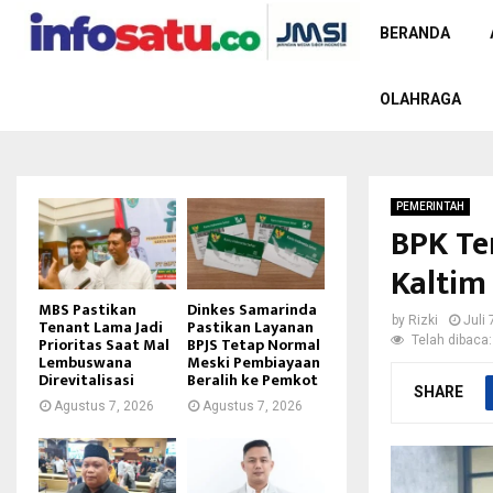
BERANDA
OLAHRAGA
PEMERINTAH
BPK Te
Kaltim
MBS Pastikan
Dinkes Samarinda
by
Rizki
Juli 
Tenant Lama Jadi
Pastikan Layanan
Telah dibaca:
Prioritas Saat Mal
BPJS Tetap Normal
Lembuswana
Meski Pembiayaan
Direvitalisasi
Beralih ke Pemkot
SHARE
Agustus 7, 2026
Agustus 7, 2026