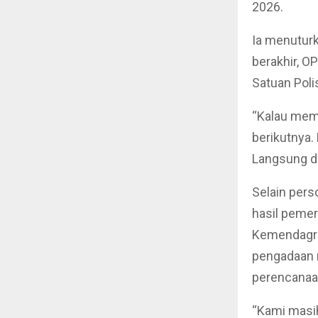
2026.
Ia menuturk
berakhir, O
Satuan Poli
“Kalau mem
berikutnya.
Langsung di
Selain pers
hasil pemer
Kemendagri)
pengadaan r
perencanaa
“Kami masih