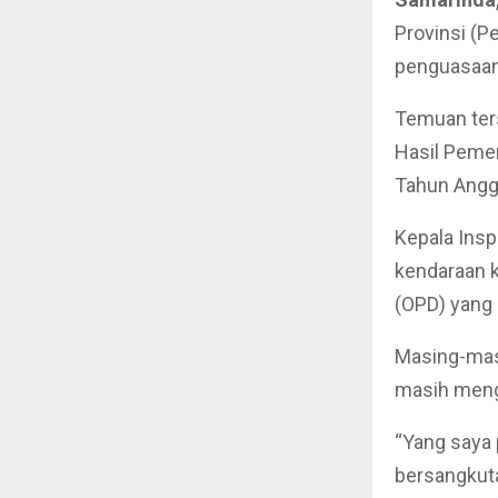
Provinsi (P
penguasaan
Temuan ter
Hasil Peme
Tahun Angg
Kepala Insp
kendaraan 
(OPD) yang 
Masing-masi
masih meng
“Yang saya
bersangkutan