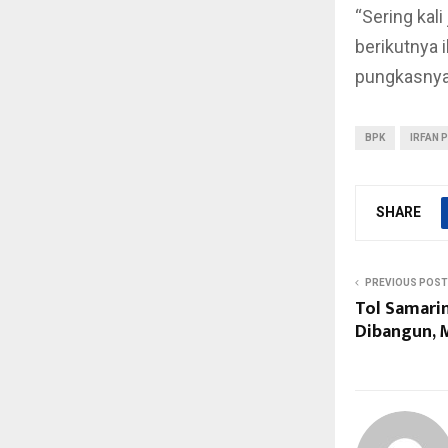
“Sering kal
berikutnya 
pungkasnya
BPK
IRFAN 
SHARE
PREVIOUS POST
Tol Samari
Dibangun, 