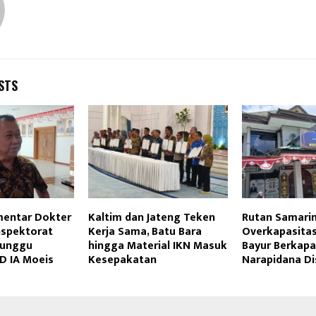
STS
entar Dokter
Kaltim dan Jateng Teken
Rutan Samari
nspektorat
Kerja Sama, Batu Bara
Overkapasitas
Tunggu
hingga Material IKN Masuk
Bayur Berkapa
D IA Moeis
Kesepakatan
Narapidana Di