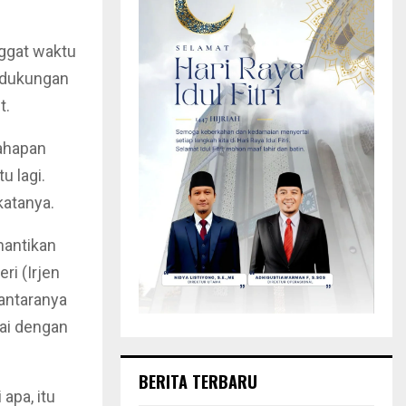
nggat waktu
 dukungan
t.
tahapan
u lagi.
katanya.
nantikan
ri (Irjen
 antaranya
ai dengan
BERITA TERBARU
apa, itu