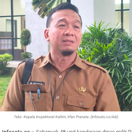
Teks: Kepala Inspektorat Kaltim, Irfan Pranata. (Infosatu.co/Adi)
 Infosatu.co
– Sebanyak 48 unit kendaraan dinas milik 