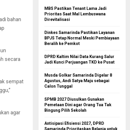
MBS Pastikan Tenant Lama Jadi
Prioritas Saat Mal Lembuswana
adi bahan
Direvitalisasi
ap
Dinkes Samarinda Pastikan Layanan
BPJS Tetap Normal Meski Pembiayaan
Beralih ke Pemkot
mun
DPRD Kaltim Nilai Data Kurang Salur
ah secara
Jadi Kunci Perjuangan TKD ke Pusat
Musda Golkar Samarinda Digelar 8
idak sempat
Agustus, Andi Satya Maju sebagai
Calon Tunggal
ggu,”
SPMB 2027 Diusulkan Gunakan
Pemetaan Dini agar Orang Tua Tak
Bingung Pilih Sekolah
ukan agar
Antisipasi Efisiensi 2027, DPRD
Samarinda Prioritaskan Belanja untuk