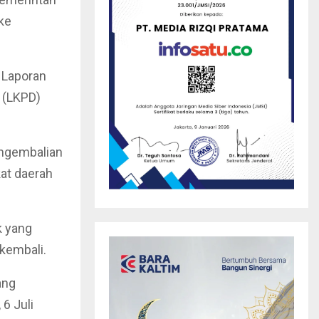
ke
 Laporan
 (LKPD)
engembalian
at daerah
k yang
kembali.
ang
 6 Juli