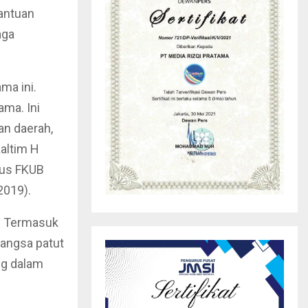
bantuan
aga
ma ini.
ma. Ini
an daerah,
altim H
rus FKUB
2019).
B. Termasuk
angsa patut
ng dalam