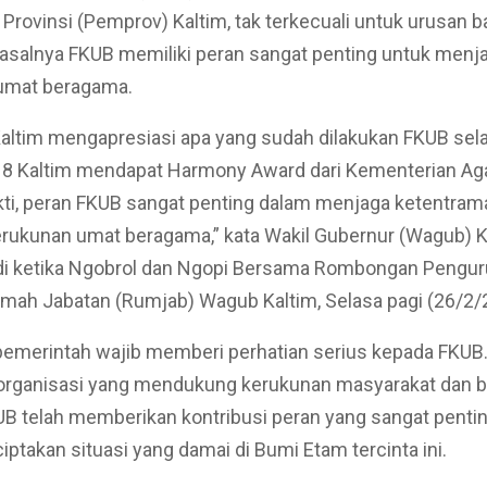
Provinsi (Pemprov) Kaltim, tak terkecuali untuk urusan 
asalnya FKUB memiliki peran sangat penting untuk menj
umat beragama.
ltim mengapresiasi apa yang sudah dilakukan FKUB sela
18 Kaltim mendapat Harmony Award dari Kementerian Aga
ti, peran FKUB sangat penting dalam menjaga ketentram
rukunan umat beragama,” kata Wakil Gubernur (Wagub) K
di ketika Ngobrol dan Ngopi Bersama Rombongan Pengu
umah Jabatan (Rumjab) Wagub Kaltim, Selasa pagi (26/2/
 pemerintah wajib memberi perhatian serius kepada FKU
-organisasi yang mendukung kerukunan masyarakat dan b
UB telah memberikan kontribusi peran yang sangat penti
ptakan situasi yang damai di Bumi Etam tercinta ini.