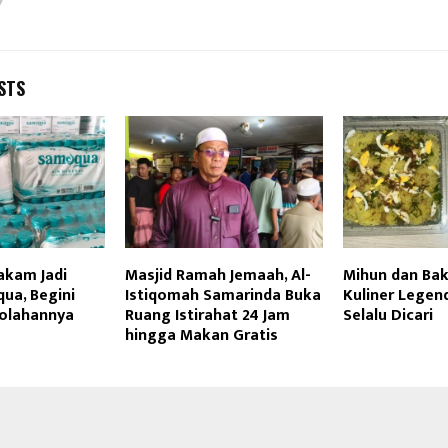
STS
akam Jadi
Masjid Ramah Jemaah, Al-
Mihun dan Ba
a, Begini
Istiqomah Samarinda Buka
Kuliner Legen
olahannya
Ruang Istirahat 24 Jam
Selalu Dicari
hingga Makan Gratis