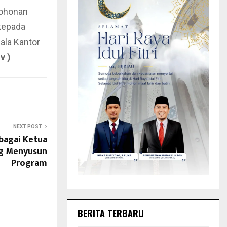
mohonan
kepada
ala Kantor
v )
NEXT POST
ebagai Ketua
ng Menyusun
Program
BERITA TERBARU