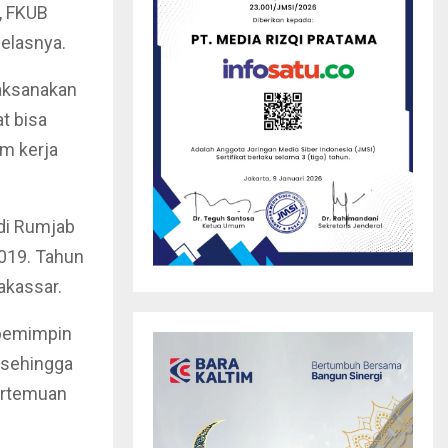
, FKUB
elasnya.
laksanakan
t bisa
m kerja
 di Rumjab
019. Tahun
akassar.
 pemimpin
 sehingga
ertemuan