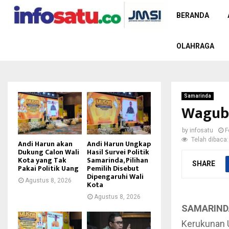
BERANDA
OLAHRAGA
Samarinda
Wagub 
by
infosatu
F
Telah dibaca:
Andi Harun akan
Andi Harun Ungkap
Dukung Calon Wali
Hasil Survei Politik
Kota yang Tak
Samarinda, Pilihan
SHARE
Pakai Politik Uang
Pemilih Disebut
Dipengaruhi Wali
Agustus 8, 2026
Kota
Agustus 8, 2026
SAMARIND
Kerukunan U