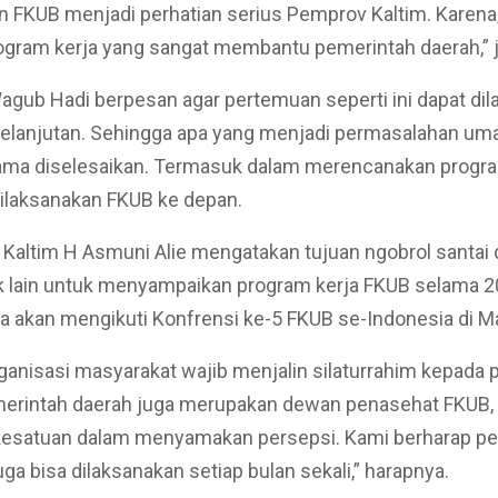
 FKUB menjadi perhatian serius Pemprov Kaltim. Karena
ogram kerja yang sangat membantu pemerintah daerah,” j
 Wagub Hadi berpesan agar pertemuan seperti ini dapat di
elanjutan. Sehingga apa yang menjadi permasalahan uma
ma diselesaikan. Termasuk dalam merencanakan progra
ilaksanakan FKUB ke depan.
Kaltim H Asmuni Alie mengatakan tujuan ngobrol santai
k lain untuk menyampaikan program kerja FKUB selama 2
ga akan mengikuti Konfrensi ke-5 FKUB se-Indonesia di M
ganisasi masyarakat wajib menjalin silaturrahim kepada
merintah daerah juga merupakan dewan penasehat FKUB,
-kesatuan dalam menyamakan persepsi. Kami berharap p
juga bisa dilaksanakan setiap bulan sekali,” harapnya.