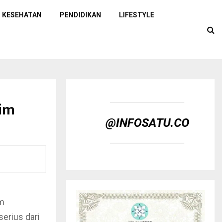
KESEHATAN
PENDIDIKAN
LIFESTYLE
im
@INFOSATU.CO
um
erius dari