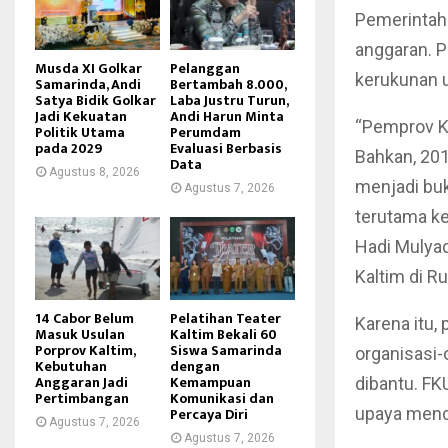
Pemerintah 
anggaran. P
Musda XI Golkar
Pelanggan
kerukunan 
Samarinda, Andi
Bertambah 8.000,
Satya Bidik Golkar
Laba Justru Turun,
Jadi Kekuatan
Andi Harun Minta
“Pemprov Ka
Politik Utama
Perumdam
pada 2029
Evaluasi Berbasis
Bahkan, 20
Data
Agustus 8, 2026
menjadi buk
Agustus 7, 2026
terutama ke
Hadi Mulya
Kaltim di R
14 Cabor Belum
Pelatihan Teater
Karena itu,
Masuk Usulan
Kaltim Bekali 60
Porprov Kaltim,
Siswa Samarinda
organisasi
Kebutuhan
dengan
Anggaran Jadi
Kemampuan
dibantu. FK
Pertimbangan
Komunikasi dan
Percaya Diri
upaya menci
Agustus 7, 2026
Agustus 7, 2026