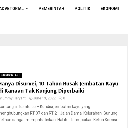
ADVETORIAL
PEMERINTAH
POLITIK
EKONOMI
DPRD BONTANG
Hanya Disurvei, 10 Tahun Rusak Jembatan Kayu
di Kanaan Tak Kunjung Diperbaiki
by
Emmy Haryanti
June 13, 2022
0
Bontang, infosatu.co – Kondisi jembatan kayu yang
menghubungkan RT 07 dan RT 21 Jalan Damai Kelurahan, Gunung
Telihan sangat memprihatinkan. Hal itu disampaikan Ketua Komisi...