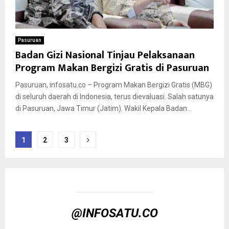
Pasuruan
Badan Gizi Nasional Tinjau Pelaksanaan
Program Makan Bergizi Gratis di Pasuruan
Pasuruan, infosatu.co – Program Makan Bergizi Gratis (MBG)
di seluruh daerah di Indonesia, terus dievaluasi. Salah satunya
di Pasuruan, Jawa Timur (Jatim). Wakil Kepala Badan...
Posts
1
2
3
pagination
@INFOSATU.CO