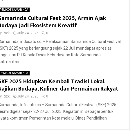
PEMKOT SAMARINDA
Samarinda Cultural Fest 2025, Armin Ajak
Budaya Jadi Ekosistem Kreatif
by
Rizki
July 24, 2025
0
Samarinda, indosatu.co – Pelaksanaan Samarinda Cultural Festival
(SKF) 2025 yang berlangsung sejak 22 Juli mendapat apresiasi
tinggi dari Plt Kepala Dinas Kebudayaan Kota Samarinda,
Kalimantan...
PEMKOT SAMARINDA
SKF 2025 Hidupkan Kembali Tradisi Lokal,
Sajikan Budaya, Kuliner dan Permainan Rakyat
by
Rizki
July 24, 2025
0
Samarinda, Infosatu.co – Samarinda Cultural Festival (SKF) 2025
resmi digelar sejak 22-27 Juli 2025. Kegiatan ini sebagai bentuk
nyata komitmen Pemerintah Kota melalui Dinas Pendidikan...