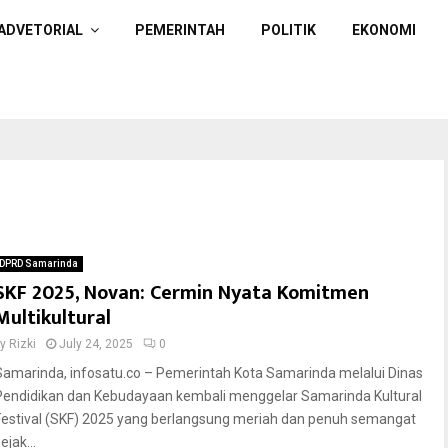
ADVETORIAL
PEMERINTAH
POLITIK
EKONOMI
DPRD Samarinda
SKF 2025, Novan: Cermin Nyata Komitmen
Multikultural
by
Rizki
July 24, 2025
0
Samarinda, infosatu.co – Pemerintah Kota Samarinda melalui Dinas
Pendidikan dan Kebudayaan kembali menggelar Samarinda Kultural
Festival (SKF) 2025 yang berlangsung meriah dan penuh semangat
ejak...