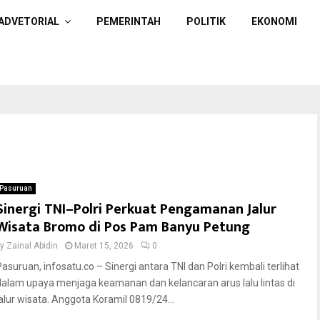
ADVETORIAL
PEMERINTAH
POLITIK
EKONOMI
Pasuruan
Sinergi TNI–Polri Perkuat Pengamanan Jalur
Wisata Bromo di Pos Pam Banyu Petung
by
Zainal Abidin
Maret 15, 2026
0
Pasuruan, infosatu.co – Sinergi antara TNI dan Polri kembali terlihat
dalam upaya menjaga keamanan dan kelancaran arus lalu lintas di
jalur wisata. Anggota Koramil 0819/24...