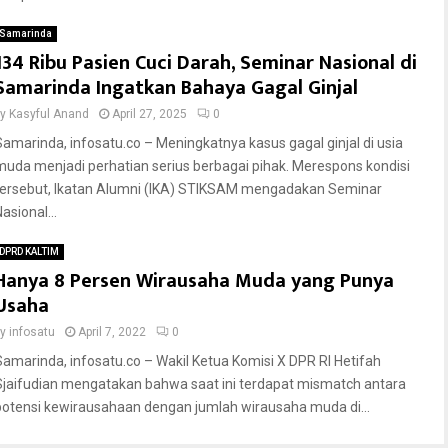
Samarinda
134 Ribu Pasien Cuci Darah, Seminar Nasional di
Samarinda Ingatkan Bahaya Gagal Ginjal
by
Kasyful Anand
April 27, 2025
0
Samarinda, infosatu.co – Meningkatnya kasus gagal ginjal di usia
muda menjadi perhatian serius berbagai pihak. Merespons kondisi
tersebut, Ikatan Alumni (IKA) STIKSAM mengadakan Seminar
asional...
DPRD KALTIM
Hanya 8 Persen Wirausaha Muda yang Punya
Usaha
by
infosatu
April 7, 2022
0
Samarinda, infosatu.co – Wakil Ketua Komisi X DPR RI Hetifah
Sjaifudian mengatakan bahwa saat ini terdapat mismatch antara
potensi kewirausahaan dengan jumlah wirausaha muda di...