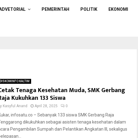
ADVETORIAL
PEMERINTAH
POLITIK
EKONOMI
DISKOMINFO KALTIM
Cetak Tenaga Kesehatan Muda, SMK Gerbang
Raja Kukuhkan 133 Siswa
by
Kasyful Anand
April 28, 2025
0
Kukar, infosatu.co – Sebanyak 133 siswa SMK Gerbang Raja
Tenggarong dikukuhkan sebagai asisten tenaga kesehatan dalam
acara Pengambilan Sumpah dan Pelantikan Angkatan III, sekaligus
pelepasan...