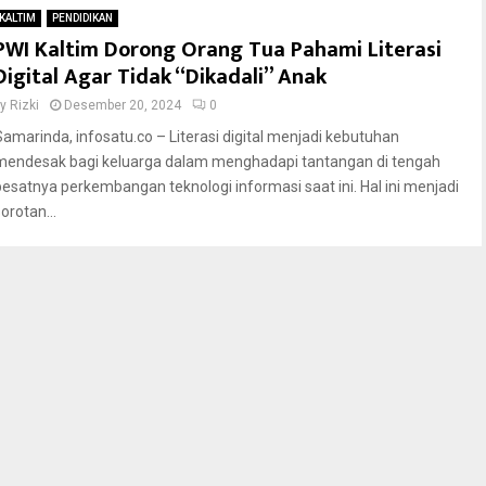
KALTIM
PENDIDIKAN
PWI Kaltim Dorong Orang Tua Pahami Literasi
Digital Agar Tidak “Dikadali” Anak
by
Rizki
Desember 20, 2024
0
Samarinda, infosatu.co – Literasi digital menjadi kebutuhan
mendesak bagi keluarga dalam menghadapi tantangan di tengah
pesatnya perkembangan teknologi informasi saat ini. Hal ini menjadi
orotan...