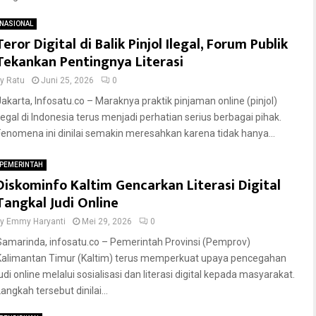
NASIONAL
Teror Digital di Balik Pinjol Ilegal, Forum Publik
Tekankan Pentingnya Literasi
by
Ratu
Juni 25, 2026
0
Jakarta, Infosatu.co – Maraknya praktik pinjaman online (pinjol)
ilegal di Indonesia terus menjadi perhatian serius berbagai pihak.
Fenomena ini dinilai semakin meresahkan karena tidak hanya...
PEMERINTAH
Diskominfo Kaltim Gencarkan Literasi Digital
Tangkal Judi Online
by
Emmy Haryanti
Mei 29, 2026
0
Samarinda, infosatu.co – Pemerintah Provinsi (Pemprov)
Kalimantan Timur (Kaltim) terus memperkuat upaya pencegahan
udi online melalui sosialisasi dan literasi digital kepada masyarakat.
angkah tersebut dinilai...