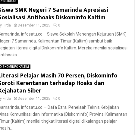
PENDIDIKAN
Siswa SMK Negeri 7 Samarinda Apresiasi
Sosialisasi Antihoaks Diskominfo Kaltim
by
Firda
Desember 11, 2025
0
Samarinda, infosatu.co – Siswa Sekolah Menengah Kejuruan (SMK)
Negeri 7 Samarinda, Kalimantan Timur (Kaltim) sambut baik
kegiatan literasi digital Diskominfo Kaltim. Mereka menilai sosialisasi
ntihoaks...
DISKOMINFO KALTIM
Literasi Pelajar Masih 70 Persen, Diskominfo
Soroti Kerentanan terhadap Hoaks dan
Kejahatan Siber
by
Firda
Desember 11, 2025
0
Samarinda, infosatu.co — Dafa Ezra, Penelaah Teknis Kebijakan
Dinas Komunikasi dan Informatika (Diskominfo) Provinsi Kalimantan
imur (Kaltim) menilai tingkat literasi digital di kalangan pelajar
asih...