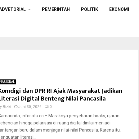
ADVETORIAL
PEMERINTAH
POLITIK
EKONOMI
NASIONAL
Komdigi dan DPR RI Ajak Masyarakat Jadikan
Literasi Digital Benteng Nilai Pancasila
by
Rizki
Juni 30, 2026
0
Samarinda, infosatu.co – Maraknya penyebaran hoaks, ujaran
kebencian hingga polarisasi di ruang digital dinilai menjadi
tantangan baru dalam menjaga nilai-nilai Pancasila. Karena itu,
enguatan literasi...