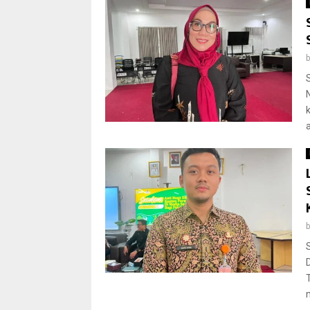
a
T
m