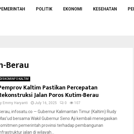
PEMERINTAH
POLITIK
EKONOMI
KESEHATAN
PE
im-Berau
DISKOMINFO KALTIM
Pemprov Kaltim Pastikan Percepatan
Rekonstruksi Jalan Poros Kutim-Berau
by
Emmy Haryanti
July 16, 2025
0
107
Berau, infosatu.co — Gubernur Kalimantan Timur (Kaltim) Rudy
Mas’ud bersama Wakil Gubernur Seno Aji kembali menegaskan
komitmen pemerintah provinsi terhadap pembangunan
nfrastruktur jalan di wilayah...