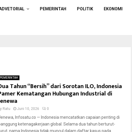
ADVETORIAL
PEMERINTAH
POLITIK
EKONOMI
PEMERINTAH
Dua Tahun “Bersih” dari Sorotan ILO, Indonesia
Pamer Kematangan Hubungan Industrial di
Jenewa
by
Ratu
Juni 10, 2026
0
Jenewa, Infosatu.co — Indonesia mencatatkan capaian penting di
panggung ketenagakerjaan global. Selama dua tahun berturut-
turut, nama Indonesia tidak muncul dalam daftar kasus pada