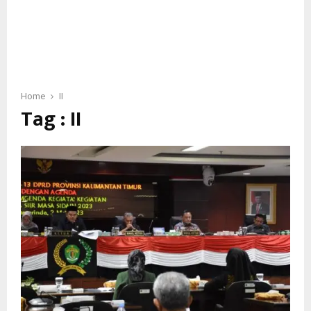
Home
II
Tag : II