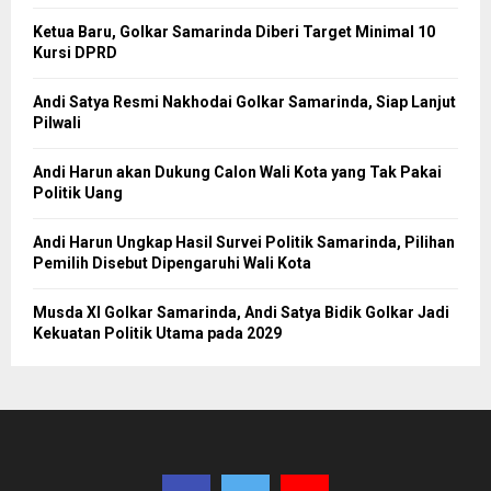
Ketua Baru, Golkar Samarinda Diberi Target Minimal 10
Kursi DPRD
Andi Satya Resmi Nakhodai Golkar Samarinda, Siap Lanjut
Pilwali
Andi Harun akan Dukung Calon Wali Kota yang Tak Pakai
Politik Uang
Andi Harun Ungkap Hasil Survei Politik Samarinda, Pilihan
Pemilih Disebut Dipengaruhi Wali Kota
Musda XI Golkar Samarinda, Andi Satya Bidik Golkar Jadi
Kekuatan Politik Utama pada 2029