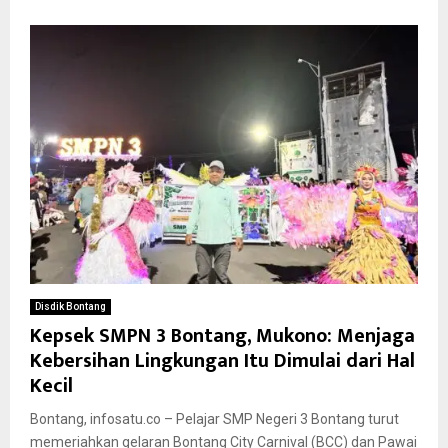
Disdik Bontang
Kepsek SMPN 3 Bontang, Mukono: Menjaga
Kebersihan Lingkungan Itu Dimulai dari Hal
Kecil
Bontang, infosatu.co – Pelajar SMP Negeri 3 Bontang turut
memeriahkan gelaran Bontang City Carnival (BCC) dan Pawai