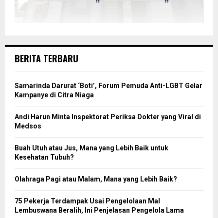
BERITA TERBARU
Samarinda Darurat ‘Boti’, Forum Pemuda Anti-LGBT Gelar
Kampanye di Citra Niaga
Andi Harun Minta Inspektorat Periksa Dokter yang Viral di
Medsos
Buah Utuh atau Jus, Mana yang Lebih Baik untuk
Kesehatan Tubuh?
Olahraga Pagi atau Malam, Mana yang Lebih Baik?
75 Pekerja Terdampak Usai Pengelolaan Mal
Lembuswana Beralih, Ini Penjelasan Pengelola Lama