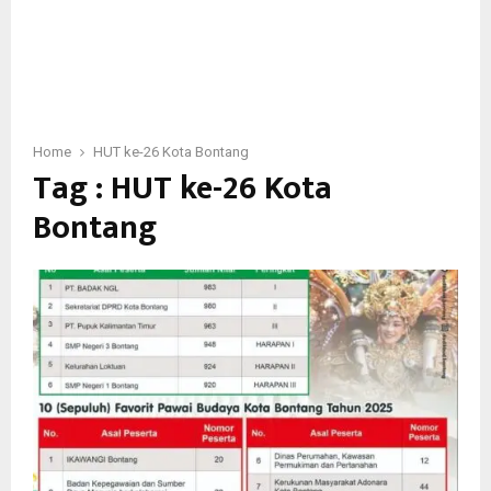
Home
HUT ke-26 Kota Bontang
Tag : HUT ke-26 Kota
Bontang