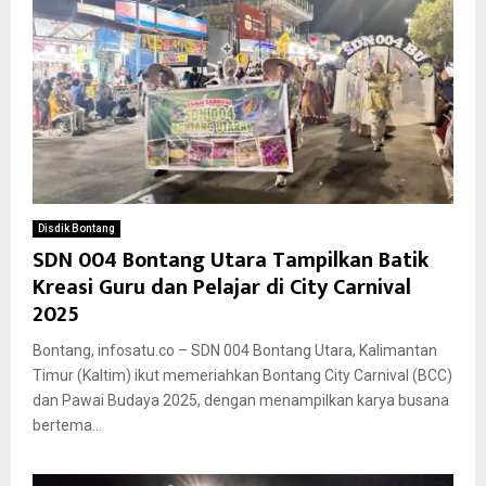
Disdik Bontang
SDN 004 Bontang Utara Tampilkan Batik
Kreasi Guru dan Pelajar di City Carnival
2025
Bontang, infosatu.co – SDN 004 Bontang Utara, Kalimantan
Timur (Kaltim) ikut memeriahkan Bontang City Carnival (BCC)
dan Pawai Budaya 2025, dengan menampilkan karya busana
bertema...