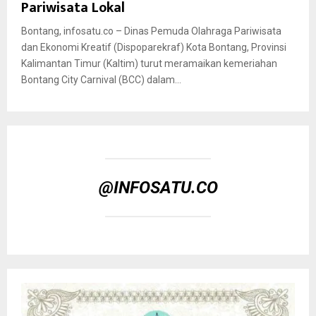
Pariwisata Lokal
Bontang, infosatu.co – Dinas Pemuda Olahraga Pariwisata
dan Ekonomi Kreatif (Dispoparekraf) Kota Bontang, Provinsi
Kalimantan Timur (Kaltim) turut meramaikan kemeriahan
Bontang City Carnival (BCC) dalam...
@INFOSATU.CO