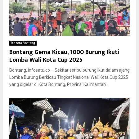
Dispora Bontang
Bontang Gema Kicau, 1000 Burung Ikuti
Lomba Wali Kota Cup 2025
Bontang, infosatu.co – Sekitar seribu burung ikut dalam ajang
Lomba Burung Berkicau Tingkat Nasional Wali Kota Cup 2025
yang digelar di Kota Bontang, Provinsi Kalimantan...