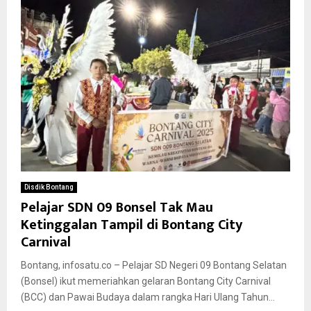
Disdik Bontang
Pelajar SDN 09 Bonsel Tak Mau
Ketinggalan Tampil di Bontang City
Carnival
Bontang, infosatu.co – Pelajar SD Negeri 09 Bontang Selatan
(Bonsel) ikut memeriahkan gelaran Bontang City Carnival
(BCC) dan Pawai Budaya dalam rangka Hari Ulang Tahun...