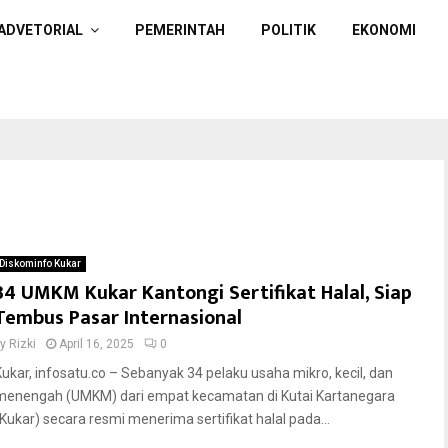
ADVETORIAL
PEMERINTAH
POLITIK
EKONOMI
Diskominfo Kukar
34 UMKM Kukar Kantongi Sertifikat Halal, Siap
Tembus Pasar Internasional
by
Rizki
April 16, 2025
0
Kukar, infosatu.co – Sebanyak 34 pelaku usaha mikro, kecil, dan
menengah (UMKM) dari empat kecamatan di Kutai Kartanegara
(Kukar) secara resmi menerima sertifikat halal pada...