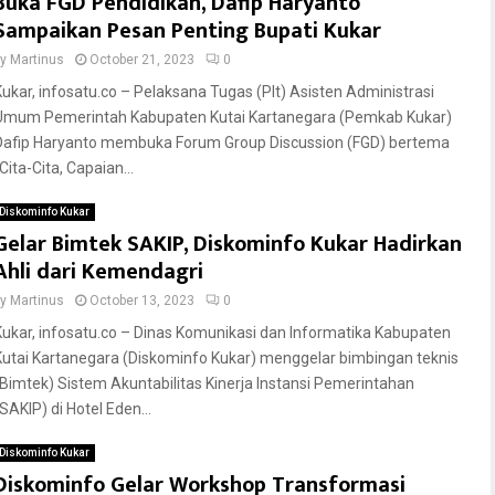
Buka FGD Pendidikan, Dafip Haryanto
Sampaikan Pesan Penting Bupati Kukar
by
Martinus
October 21, 2023
0
Kukar, infosatu.co – Pelaksana Tugas (Plt) Asisten Administrasi
Umum Pemerintah Kabupaten Kutai Kartanegara (Pemkab Kukar)
Dafip Haryanto membuka Forum Group Discussion (FGD) bertema
Cita-Cita, Capaian...
Diskominfo Kukar
Gelar Bimtek SAKIP, Diskominfo Kukar Hadirkan
Ahli dari Kemendagri
by
Martinus
October 13, 2023
0
Kukar, infosatu.co – Dinas Komunikasi dan Informatika Kabupaten
Kutai Kartanegara (Diskominfo Kukar) menggelar bimbingan teknis
(Bimtek) Sistem Akuntabilitas Kinerja Instansi Pemerintahan
SAKIP) di Hotel Eden...
Diskominfo Kukar
Diskominfo Gelar Workshop Transformasi