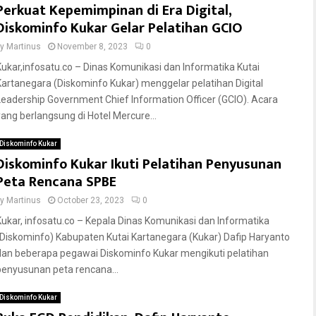
Perkuat Kepemimpinan di Era Digital,
Diskominfo Kukar Gelar Pelatihan GCIO
by
Martinus
November 8, 2023
0
Kukar,infosatu.co – Dinas Komunikasi dan Informatika Kutai
Kartanegara (Diskominfo Kukar) menggelar pelatihan Digital
Leadership Government Chief Information Officer (GCIO). Acara
yang berlangsung di Hotel Mercure...
Diskominfo Kukar
Diskominfo Kukar Ikuti Pelatihan Penyusunan
Peta Rencana SPBE
by
Martinus
October 23, 2023
0
Kukar, infosatu.co – Kepala Dinas Komunikasi dan Informatika
(Diskominfo) Kabupaten Kutai Kartanegara (Kukar) Dafip Haryanto
dan beberapa pegawai Diskominfo Kukar mengikuti pelatihan
penyusunan peta rencana...
Diskominfo Kukar