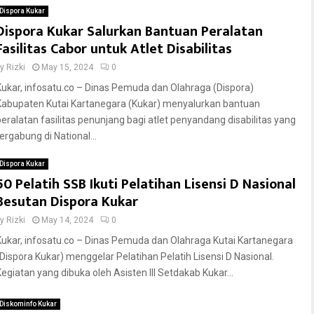
Dispora Kukar
Dispora Kukar Salurkan Bantuan Peralatan
Fasilitas Cabor untuk Atlet Disabilitas
by
Rizki
May 15, 2024
0
Kukar, infosatu.co – Dinas Pemuda dan Olahraga (Dispora)
Kabupaten Kutai Kartanegara (Kukar) menyalurkan bantuan
peralatan fasilitas penunjang bagi atlet penyandang disabilitas yang
ergabung di National...
Dispora Kukar
50 Pelatih SSB Ikuti Pelatihan Lisensi D Nasional
Besutan Dispora Kukar
by
Rizki
May 14, 2024
0
Kukar, infosatu.co – Dinas Pemuda dan Olahraga Kutai Kartanegara
(Dispora Kukar) menggelar Pelatihan Pelatih Lisensi D Nasional.
Kegiatan yang dibuka oleh Asisten III Setdakab Kukar...
Diskominfo Kukar