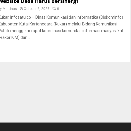
Website Desa Harus Bersinergi
by
Martinus
October 6, 2023
0
Kukar, infosatu.co – Dinas Komunikasi dan Informatika (Diskominfo)
Kabupaten Kutai Kartanegara (Kukar) melalui Bidang Komunikasi
Publik menggelar rapat koordinasi komunitas informasi masyarakat
(Rakor KIM) dan...