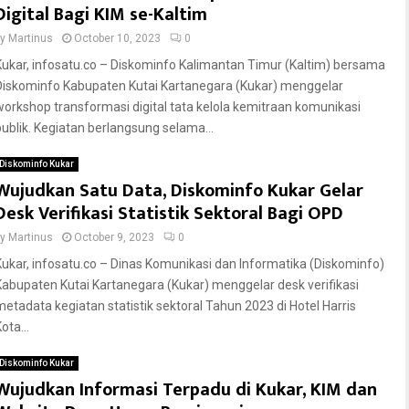
Digital Bagi KIM se-Kaltim
by
Martinus
October 10, 2023
0
Kukar, infosatu.co – Diskominfo Kalimantan Timur (Kaltim) bersama
Diskominfo Kabupaten Kutai Kartanegara (Kukar) menggelar
workshop transformasi digital tata kelola kemitraan komunikasi
publik. Kegiatan berlangsung selama...
Diskominfo Kukar
Wujudkan Satu Data, Diskominfo Kukar Gelar
Desk Verifikasi Statistik Sektoral Bagi OPD
by
Martinus
October 9, 2023
0
Kukar, infosatu.co – Dinas Komunikasi dan Informatika (Diskominfo)
Kabupaten Kutai Kartanegara (Kukar) menggelar desk verifikasi
metadata kegiatan statistik sektoral Tahun 2023 di Hotel Harris
ota...
Diskominfo Kukar
Wujudkan Informasi Terpadu di Kukar, KIM dan