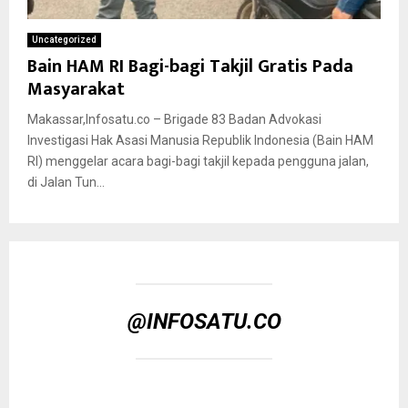
Uncategorized
Bain HAM RI Bagi-bagi Takjil Gratis Pada
Masyarakat
Makassar,Infosatu.co – Brigade 83 Badan Advokasi
Investigasi Hak Asasi Manusia Republik Indonesia (Bain HAM
RI) menggelar acara bagi-bagi takjil kepada pengguna jalan,
di Jalan Tun...
@INFOSATU.CO