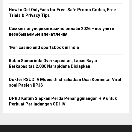
How to Get OnlyFans for Free: Safe Promo Codes, Free
Trials & Privacy Tips
Самые популярные казино онлайн 2026 – получите
незабываемые впечатления
1win casino and sportsbook in India
Rutan Samarinda Overkapasitas, Lapas Bayur
Berkapasitas 2.000 Narapidana Disiapkan
Dokter RSUD IA Moeis Diistirahatkan Usai Komentar Viral
soal Pasien BPJS
DPRD Kaltim Siapkan Perda Penanggulangan HIV untuk
Perkuat Perlindungan ODHIV