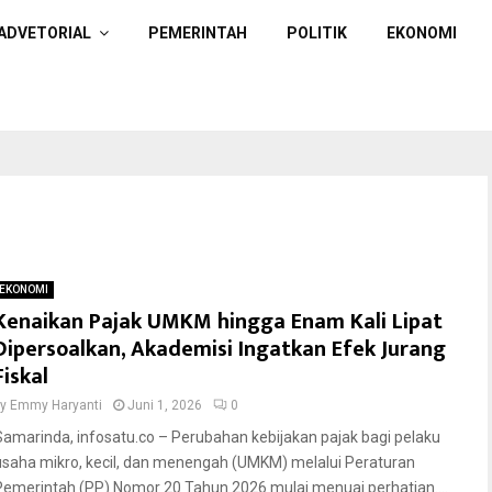
ADVETORIAL
PEMERINTAH
POLITIK
EKONOMI
EKONOMI
Kenaikan Pajak UMKM hingga Enam Kali Lipat
Dipersoalkan, Akademisi Ingatkan Efek Jurang
Fiskal
by
Emmy Haryanti
Juni 1, 2026
0
Samarinda, infosatu.co – Perubahan kebijakan pajak bagi pelaku
usaha mikro, kecil, dan menengah (UMKM) melalui Peraturan
Pemerintah (PP) Nomor 20 Tahun 2026 mulai menuai perhatian....