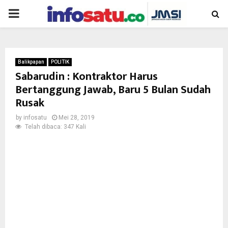
PRIMARY
MENU
Balikpapan
POLITIK
Sabarudin : Kontraktor Harus
Bertanggung Jawab, Baru 5 Bulan Sudah
Rusak
by
infosatu
Mei 28, 2019
Telah dibaca: 347 Kali