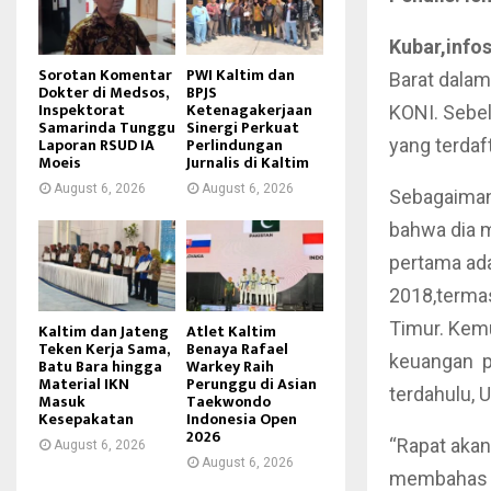
Kubar,info
Sorotan Komentar
PWI Kaltim dan
Barat dala
Dokter di Medsos,
BPJS
Inspektorat
Ketenagakerjaan
KONI. Sebe
Samarinda Tunggu
Sinergi Perkuat
Laporan RSUD IA
Perlindungan
yang terdaf
Moeis
Jurnalis di Kaltim
August 6, 2026
August 6, 2026
Sebagaiman
bahwa dia m
pertama ada
2018,termas
Timur. Kem
Kaltim dan Jateng
Atlet Kaltim
Teken Kerja Sama,
Benaya Rafael
keuangan p
Batu Bara hingga
Warkey Raih
Material IKN
Perunggu di Asian
terdahulu, 
Masuk
Taekwondo
Kesepakatan
Indonesia Open
2026
“Rapat akan
August 6, 2026
August 6, 2026
membahas pr