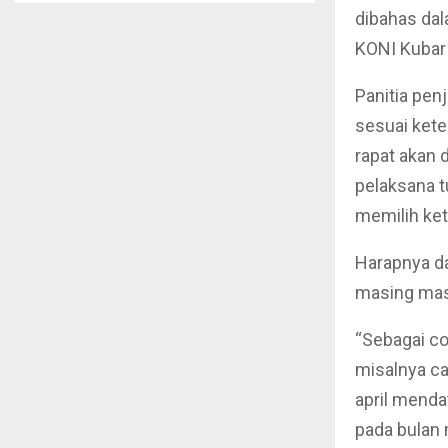
dibahas dal
KONI Kubar 
Panitia pen
sesuai kete
rapat akan 
pelaksana 
memilih ket
Harapnya d
masing masi
“Sebagai co
misalnya ca
april menda
pada bulan 