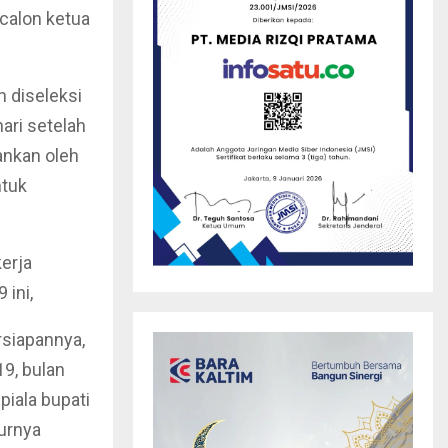
calon ketua
 diseleksi
ari setelah
lankan oleh
ntuk
erja
 ini,
rsiapannya,
9, bulan
iala bupati
turnya