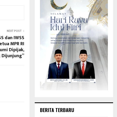
NEXT POST
SS dan IWSS
Ketua MPR RI
mi Dipijak,
t Dijunjung”
BERITA TERBARU