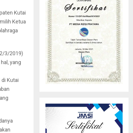
paten Kutai
milih Ketua
lahraga
(2/3/2019)
hal, yang
di Kutai
aban
yang
ndanya
 akan