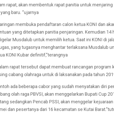
am rapat, akan membentuk rapat panitia untuk menjaring 
yang baru. “ujarnya
jaringan membuka pendaftaran calon ketua KONI dan akan
ntuan yang ditetapkan panitia penjaringan. Kemudian 14 h
digelar Musdalub untuk memilih ketua. Saat ini KONI di ja
tugas, yang tugasnya menghantar terlaksana Musdalub u
ua KONI Kubar definitif,”terangnya
alam rapat tersebut dapat membuat rancangan program k
ng cabang olahraga untuk di laksanakan pada tahun 2019
ntoh ada beberapa cabor yang sudah menyatakan diri pe
bang olah raga PBVSI, akan menggelarkan Bupati Cup 201
tang sedangkan Pencab PSSI, akan menggelar kejuaraan p
mei dan pesertanya dari 16 kecamatan se Kutai Barat.”tu