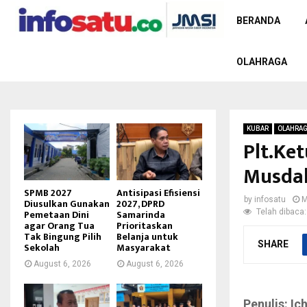
BERANDA
OLAHRAGA
KUBAR
OLAHRA
Plt.Ke
Musda
SPMB 2027
Antisipasi Efisiensi
by
infosatu
M
Diusulkan Gunakan
2027, DPRD
Telah dibaca:
Pemetaan Dini
Samarinda
agar Orang Tua
Prioritaskan
Tak Bingung Pilih
Belanja untuk
SHARE
Sekolah
Masyarakat
August 6, 2026
August 6, 2026
Penulis: Ic