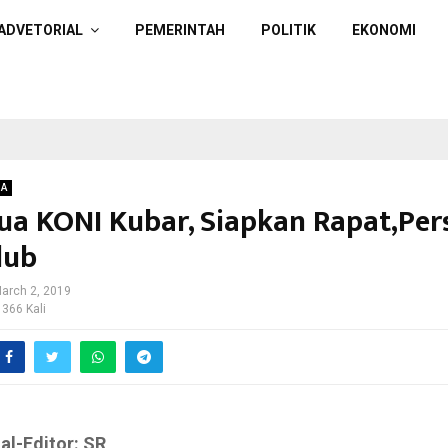
ADVETORIAL
PEMERINTAH
POLITIK
EKONOMI
GA
tua KONI Kubar, Siapkan Rapat,Per
lub
arch 2, 2019
 366 Kali
hal-Editor: SR