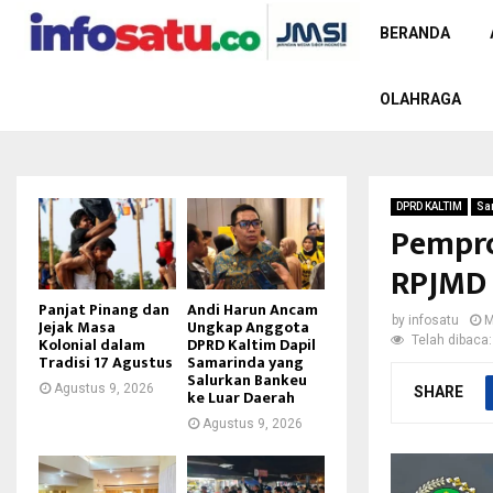
BERANDA
OLAHRAGA
DPRD KALTIM
Sa
Pempro
RPJMD 
Panjat Pinang dan
Andi Harun Ancam
by
infosatu
M
Jejak Masa
Ungkap Anggota
Telah dibaca:
Kolonial dalam
DPRD Kaltim Dapil
Tradisi 17 Agustus
Samarinda yang
Salurkan Bankeu
Agustus 9, 2026
SHARE
ke Luar Daerah
Agustus 9, 2026