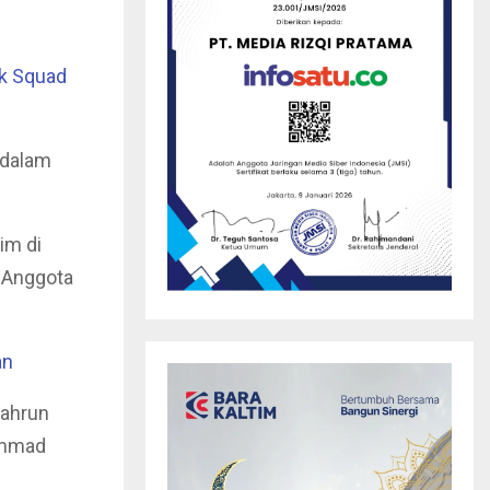
uk Squad
 dalam
im di
9 Anggota
an
yahrun
ammad