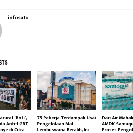
infosatu
STS
rurat ‘Boti’,
75 Pekerja Terdampak Usai
Dari Air Maha
da Anti-LGBT
Pengelolaan Mal
AMDK Samaqua
ye di Citra
Lembuswana Beralih, Ini
Proses Pengo