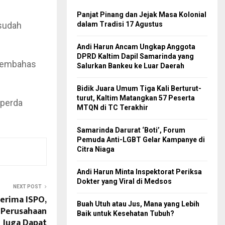
Panjat Pinang dan Jejak Masa Kolonial
 sudah
dalam Tradisi 17 Agustus
Andi Harun Ancam Ungkap Anggota
DPRD Kaltim Dapil Samarinda yang
 membahas
Salurkan Bankeu ke Luar Daerah
Bidik Juara Umum Tiga Kali Berturut-
turut, Kaltim Matangkan 57 Peserta
aperda
MTQN di TC Terakhir
Samarinda Darurat ‘Boti’, Forum
Pemuda Anti-LGBT Gelar Kampanye di
Citra Niaga
Andi Harun Minta Inspektorat Periksa
Dokter yang Viral di Medsos
NEXT POST
Terima ISPO,
Buah Utuh atau Jus, Mana yang Lebih
 Perusahaan
Baik untuk Kesehatan Tubuh?
Juga Dapat