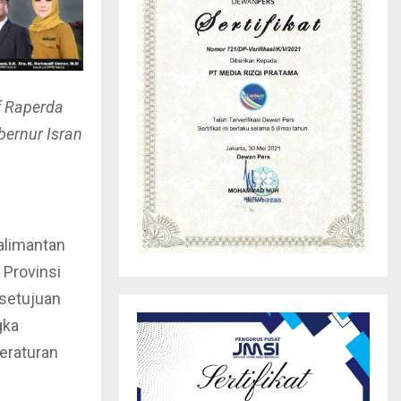
f Raperda
bernur Isran
alimantan
 Provinsi
setujuan
gka
eraturan