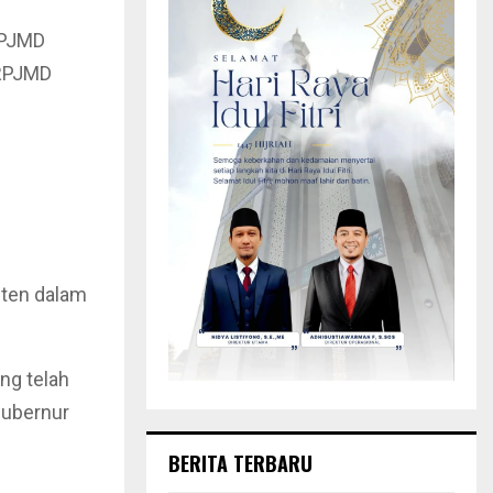
RPJMD
 RPJMD
sten dalam
ng telah
Gubernur
BERITA TERBARU