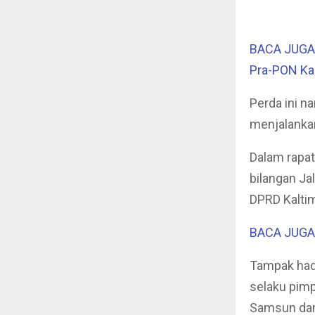
BACA JUGA 
Pra-PON Ka
Perda ini n
menjalankan
Dalam rapat
bilangan Ja
DPRD Kalti
BACA JUGA 
Tampak had
selaku pim
Samsun dan 