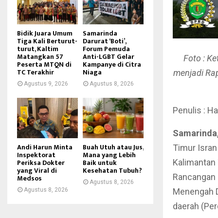
Bidik Juara Umum
Samarinda
Tiga Kali Berturut-
Darurat ‘Boti’,
turut, Kaltim
Forum Pemuda
Matangkan 57
Anti-LGBT Gelar
Foto : K
Peserta MTQN di
Kampanye di Citra
TC Terakhir
Niaga
menjadi Rap
Agustus 9, 2026
Agustus 8, 2026
Penulis : Ha
Samarinda,
Andi Harun Minta
Buah Utuh atau Jus,
Timur Isran
Inspektorat
Mana yang Lebih
Periksa Dokter
Baik untuk
Kalimantan
yang Viral di
Kesehatan Tubuh?
Rancangan 
Medsos
Agustus 8, 2026
Agustus 8, 2026
Menengah D
daerah (Per