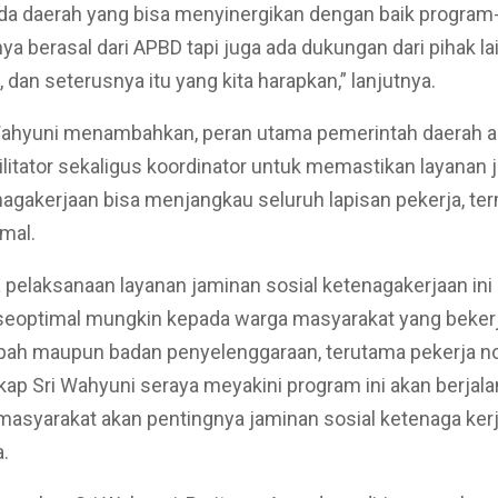
ada daerah yang bisa menyinergikan dengan baik progra
anya berasal dari APBD tapi juga ada dukungan dari pihak lai
 dan seterusnya itu yang kita harapkan,” lanjutnya.
Wahyuni menambahkan, peran utama pemerintah daerah a
ilitator sekaligus koordinator untuk memastikan layanan
nagakerjaan bisa menjangkau seluruh lapisan pekerja, t
rmal.
pelaksanaan layanan jaminan sosial ketenagakerjaan ini 
 seoptimal mungkin kepada warga masyarakat yang beker
pah maupun badan penyelenggaraan, terutama pekerja n
kap Sri Wahyuni seraya meyakini program ini akan berjala
asyarakat akan pentingnya jaminan sosial ketenaga kerj
a.