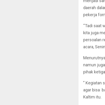
menjadi sa
daerah dala
pekerja fo
“Tadi saat 
kita juga m
persoalan r
acara, Senin
Menurutnya,
namun juga 
pihak ketig
” Kegiatan s
agar bisa b
Kaltim itu.