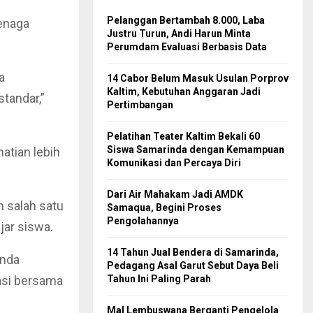
Pelanggan Bertambah 8.000, Laba
enaga
Justru Turun, Andi Harun Minta
Perumdam Evaluasi Berbasis Data
a
14 Cabor Belum Masuk Usulan Porprov
Kaltim, Kebutuhan Anggaran Jadi
tandar,”
Pertimbangan
Pelatihan Teater Kaltim Bekali 60
Siswa Samarinda dengan Kemampuan
atian lebih
Komunikasi dan Percaya Diri
Dari Air Mahakam Jadi AMDK
 salah satu
Samaqua, Begini Proses
Pengolahannya
jar siswa.
14 Tahun Jual Bendera di Samarinda,
inda
Pedagang Asal Garut Sebut Daya Beli
asi bersama
Tahun Ini Paling Parah
Mal Lembuswana Berganti Pengelola