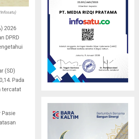
Infosatu)
) 2026
ian DPRD
mengetahui
r (SD)
0,14. Pada
 tercatat
 Pasie
batasan