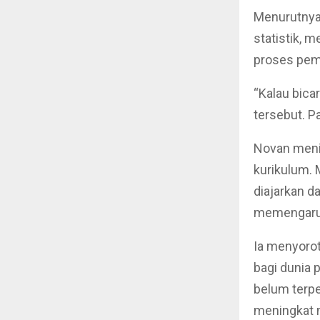
Menurutnya,
statistik, 
proses pemb
“Kalau bica
tersebut. P
Novan menil
kurikulum. 
diajarkan d
memengaruhi
Ia menyorot
bagi dunia 
belum terpe
meningkat m