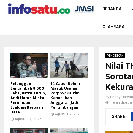
BERANDA
OLAHRAGA
PENDIDIKAN
Nilai 
Sorota
Kekur
Pelanggan
14 Cabor Belum
Bertambah 8.000,
Masuk Usulan
Laba Justru Turun,
Porprov Kaltim,
Andi Harun Minta
Kebutuhan
by
Emmy Haryan
Perumdam
Anggaran Jadi
Telah dibaca:
Evaluasi Berbasis
Pertimbangan
Data
Agustus 7, 2026
SHARE
Agustus 7, 2026