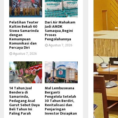
Pelatihan Teater
Dari Air Mahakam
Kaltim Bekali 60
Jadi AMDK
Siswa Samarinda
Samaqua, Begini
dengan
Proses
Kemampuan
Pengolahannya
Komunikasi dan
Agustus 7, 2026
Percaya Diri
Agustus 7, 2026
14 Tahun Jual
Mal Lembuswana
Bendera di
Berganti
Samarinda,
Pengelola Setelah
Pedagang Asal
30 Tahun Berdiri,
Garut Sebut Daya
Revitalisasi dan
Beli Tahun Ini
Penjaringan
Paling Parah
Investor Disiapkan