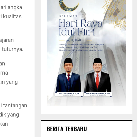
ari angka
 kualitas
ajaran
 tuturnya.
gan
lama
ain yang
i tantangan
dik yang
akan
BERITA TERBARU