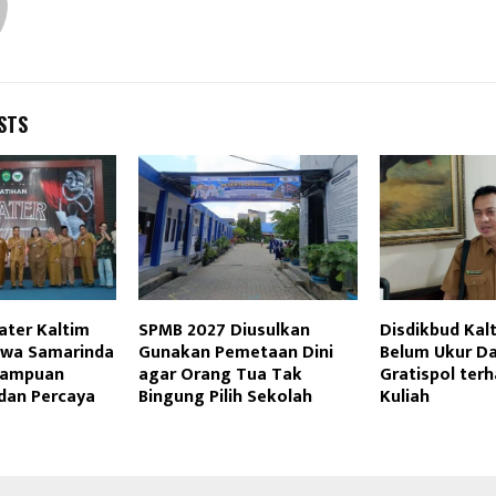
STS
ater Kaltim
SPMB 2027 Diusulkan
Disdikbud Kal
iswa Samarinda
Gunakan Pemetaan Dini
Belum Ukur D
mampuan
agar Orang Tua Tak
Gratispol ter
dan Percaya
Bingung Pilih Sekolah
Kuliah