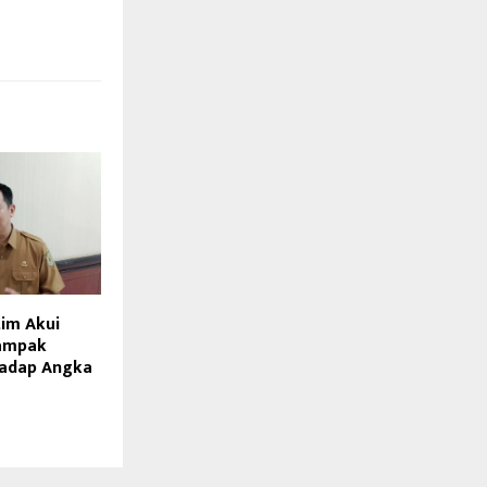
tim Akui
ampak
hadap Angka