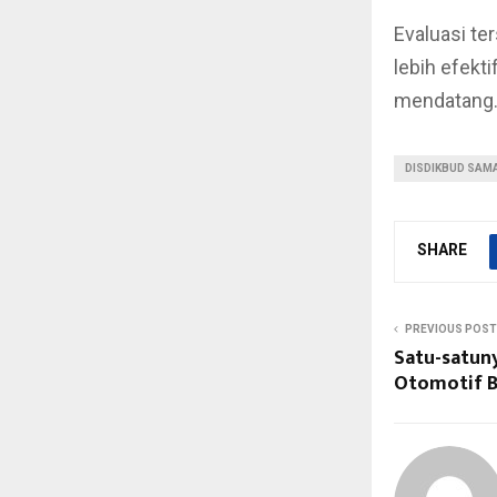
Evaluasi te
lebih efekt
mendatang
DISDIKBUD SAM
SHARE
PREVIOUS POST
Satu-satuny
Otomotif B