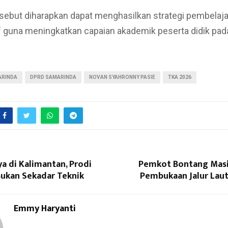
rsebut diharapkan dapat menghasilkan strategi pembelaj
if guna meningkatkan capaian akademik peserta didik pa
.
ARINDA
DPRD SAMARINDA
NOVAN SYAHRONNY PASIE
TKA 2026
a di Kalimantan, Prodi
Pemkot Bontang Mas
ukan Sekadar Teknik
Pembukaan Jalur Lau
Emmy Haryanti