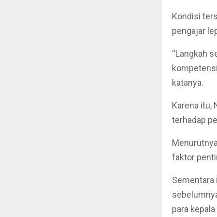
Kondisi te
pengajar le
“Langkah se
kompetensin
katanya.
Karena itu,
terhadap p
Menurutnya
faktor pent
Sementara i
sebelumnya
para kepala