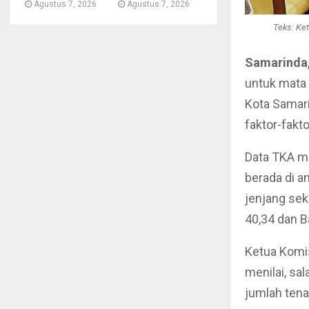
Agustus 7, 2026
Agustus 7, 2026
Teks: Ke
Samarinda,
untuk mata 
Kota Samarin
faktor-fak
Data TKA me
berada di a
jenjang sek
40,34 dan B
Ketua Komi
menilai, sa
jumlah tena