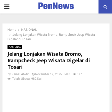
PenNews
PRIMARY
MENU
Home
NASIONAL
Jelang Lonjakan Wisata Bromo, Rampcheck Jeep Wisata
Digelar di Tosari
NASIONAL
Jelang Lonjakan Wisata Bromo,
Rampcheck Jeep Wisata Digelar di
Tosari
by
Zainal Abidin
November 19, 2025
0
377
Telah dibaca: 982 Kali