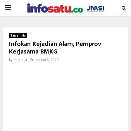
PRIMARY
MENU
Samarinda
Infokan Kejadian Alam, Pemprov
Kerjasama BMKG
by
infosatu
Januari 6, 2019