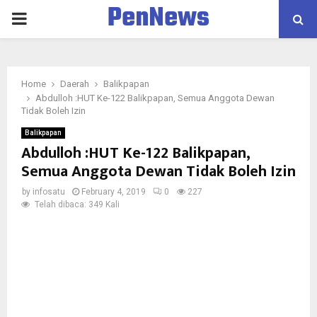
PenNews
PRIMARY
MENU
Home
Daerah
Balikpapan
Abdulloh :HUT Ke-122 Balikpapan, Semua Anggota Dewan
Tidak Boleh Izin
Balikpapan
Abdulloh :HUT Ke-122 Balikpapan,
Semua Anggota Dewan Tidak Boleh Izin
by
infosatu
February 4, 2019
0
227
Telah dibaca: 349 Kali