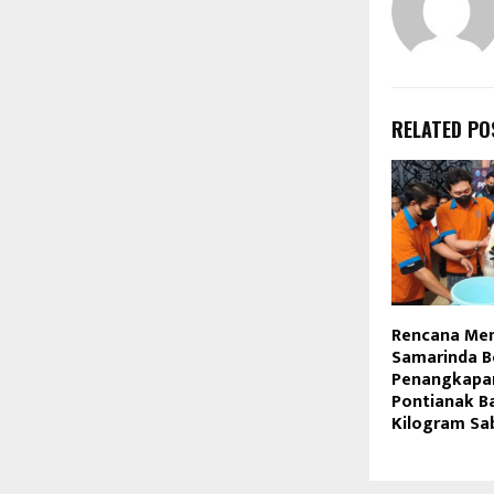
RELATED PO
Rencana Men
Samarinda B
Penangkapan
Pontianak B
Kilogram Sa