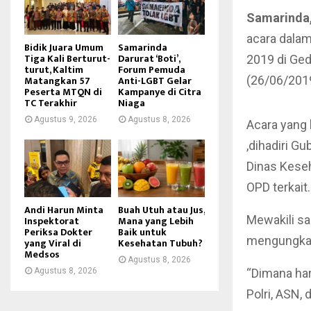
Samarinda,
acara dalam
Bidik Juara Umum
Samarinda
Tiga Kali Berturut-
Darurat ‘Boti’,
2019 di Ge
turut, Kaltim
Forum Pemuda
Matangkan 57
Anti-LGBT Gelar
(26/06/2019
Peserta MTQN di
Kampanye di Citra
TC Terakhir
Niaga
Agustus 9, 2026
Agustus 8, 2026
Acara yang 
,dihadiri G
Dinas Keseh
OPD terkait.
Andi Harun Minta
Buah Utuh atau Jus,
Mewakili sa
Inspektorat
Mana yang Lebih
Periksa Dokter
Baik untuk
mengungkap
yang Viral di
Kesehatan Tubuh?
Medsos
Agustus 8, 2026
Agustus 8, 2026
“Dimana har
Polri, ASN,