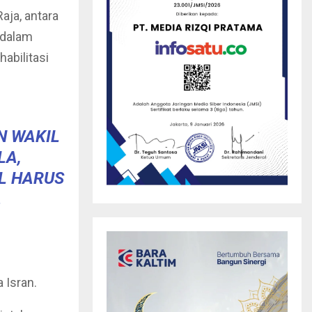
aja, antara
 dalam
abilitasi
N WAKIL
LA,
L HARUS
.
 Isran.