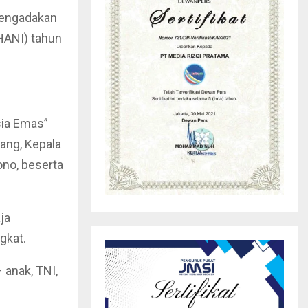
mengadakan
(HANI) tahun
sia Emas”
’ang, Kepala
ono, beserta
ja
gkat.
 anak, TNI,