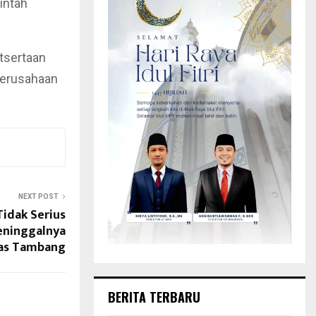
intah
tsertaan
Perusahaan
NEXT POST
Tidak Serius
eninggalnya
kas Tambang
BERITA TERBARU