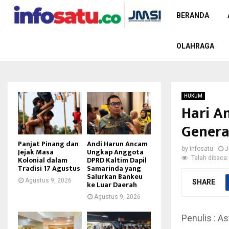
BERANDA
OLAHRAGA
HUKUM
Hari A
Genera
Panjat Pinang dan
Andi Harun Ancam
by
infosatu
J
Jejak Masa
Ungkap Anggota
Telah dibaca:
Kolonial dalam
DPRD Kaltim Dapil
Tradisi 17 Agustus
Samarinda yang
Salurkan Bankeu
Agustus 9, 2026
SHARE
ke Luar Daerah
Agustus 9, 2026
Penulis : As