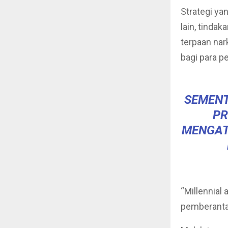
Strategi ya
lain, tinda
terpaan nar
bagi para p
SEMENT
PR
MENGAT
“Millennia
pemberantas