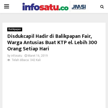
PRIMARY
MENU
Balikpapan
Disdukcapil Hadir di Balikpapan Fair,
Warga Antusias Buat KTP el. Lebih 300
Orang Setiap Hari
by
infosatu
Maret 16, 2019
Telah dibaca: 342 Kali