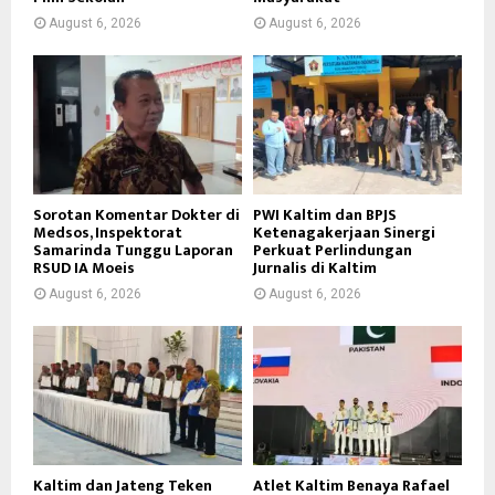
August 6, 2026
August 6, 2026
Sorotan Komentar Dokter di
PWI Kaltim dan BPJS
Medsos, Inspektorat
Ketenagakerjaan Sinergi
Samarinda Tunggu Laporan
Perkuat Perlindungan
RSUD IA Moeis
Jurnalis di Kaltim
August 6, 2026
August 6, 2026
Kaltim dan Jateng Teken
Atlet Kaltim Benaya Rafael